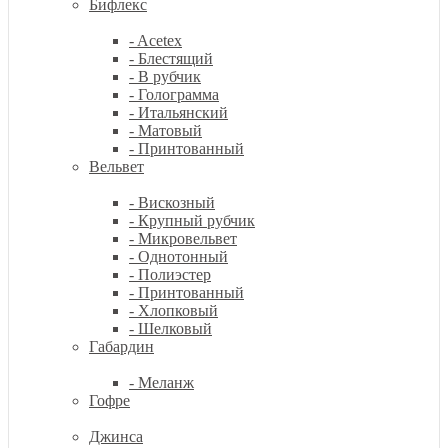
Бифлекс
- Acetex
- Блестящий
- В рубчик
- Голограмма
- Итальянский
- Матовый
- Принтованный
Вельвет
- Вискозный
- Крупный рубчик
- Микровельвет
- Однотонный
- Полиэстер
- Принтованный
- Хлопковый
- Шелковый
Габардин
- Меланж
Гофре
Джинса