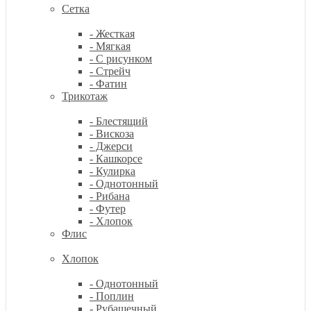
Сетка
- Жесткая
- Мягкая
- С рисунком
- Стрейч
- Фатин
Трикотаж
- Блестящий
- Вискоза
- Джерси
- Кашкорсе
- Кулирка
- Однотонный
- Рибана
- Футер
- Хлопок
Флис
Хлопок
- Однотонный
- Поплин
- Рубашечный