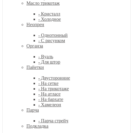
Масло трикотаж
- Кристалл
- Холодное
Неопрен
- Однотонный
- С рисунком
Органза
- Вуаль
- Для штор
Пайетки
- Двусторонние
- На сетке
- На трикотаже
- На атласе
- На бархате
- Хамелеон
Парча
- Парча стрейч
Подкладка