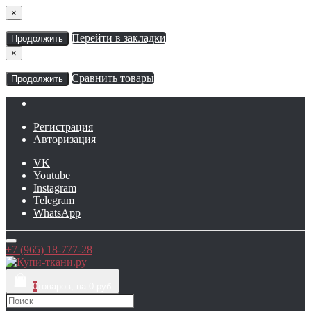
×
Перейти в закладки
Продолжить
×
Сравнить товары
Продолжить
Регистрация
Авторизация
VK
Youtube
Instagram
Telegram
WhatsApp
+7 (965) 18-777-28
0
товаров, на 0 руб