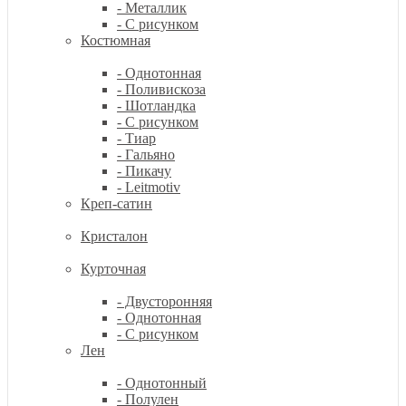
- Металлик
- С рисунком
Костюмная
- Однотонная
- Поливискоза
- Шотландка
- С рисунком
- Тиар
- Гальяно
- Пикачу
- Leitmotiv
Креп-сатин
Кристалон
Курточная
- Двусторонняя
- Однотонная
- С рисунком
Лен
- Однотонный
- Полулен