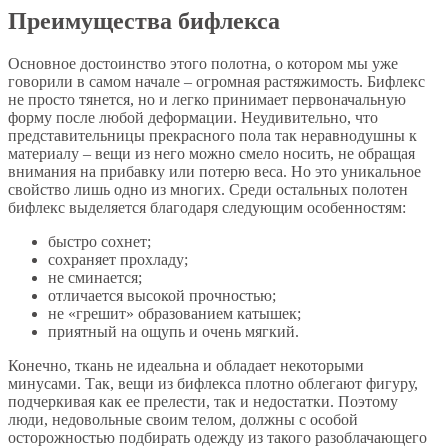
Преимущества бифлекса
Основное достоинство этого полотна, о котором мы уже
говорили в самом начале – огромная растяжимость. Бифлекс
не просто тянется, но и легко принимает первоначальную
форму после любой деформации. Неудивительно, что
представительницы прекрасного пола так неравнодушны к
материалу – вещи из него можно смело носить, не обращая
внимания на прибавку или потерю веса. Но это уникальное
свойство лишь одно из многих. Среди остальных полотен
бифлекс выделяется благодаря следующим особенностям:
быстро сохнет;
сохраняет прохладу;
не сминается;
отличается высокой прочностью;
не «грешит» образованием катышек;
приятный на ощупь и очень мягкий.
Конечно, ткань не идеальна и обладает некоторыми
минусами. Так, вещи из бифлекса плотно облегают фигуру,
подчеркивая как ее прелести, так и недостатки. Поэтому
люди, недовольные своим телом, должны с особой
осторожностью подбирать одежду из такого разоблачающего