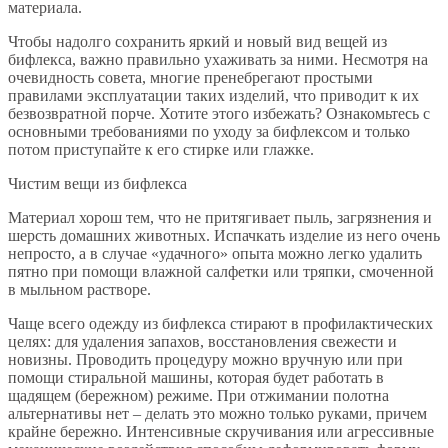
материала.
Чтобы надолго сохранить яркий и новый вид вещей из
бифлекса, важно правильно ухаживать за ними. Несмотря на
очевидность совета, многие пренебрегают простыми
правилами эксплуатации таких изделий, что приводит к их
безвозвратной порче. Хотите этого избежать? Ознакомьтесь с
основными требованиями по уходу за бифлексом и только
потом приступайте к его стирке или глажке.
Чистим вещи из бифлекса
Материал хорош тем, что не притягивает пыль, загрязнения и
шерсть домашних животных. Испачкать изделие из него очень
непросто, а в случае «удачного» опыта можно легко удалить
пятно при помощи влажной салфетки или тряпки, смоченной
в мыльном растворе.
Чаще всего одежду из бифлекса стирают в профилактических
целях: для удаления запахов, восстановления свежести и
новизны. Проводить процедуру можно вручную или при
помощи стиральной машины, которая будет работать в
щадящем (бережном) режиме. При отжимании полотна
альтернативы нет – делать это можно только руками, причем
крайне бережно. Интенсивные скручивания или агрессивные