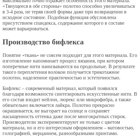
максимально точно отражает особенность этого материала.
«Тянущееся в обе стороны» полотно способно увеличиваться
в 3-4 раза, не теряя своей формы даже при возвращении в
исходное состояние. Подобная функция обусловлена
присутствием спандекса, содержание которого в составе
может варьироваться.
Производство бифлекса
Понятие «ткань» не совсем подходит для этого материала. Его
изготовление напоминает процесс вязания, при котором
поперечные нити нанизываются на продольные. В результате
такого переплетения волокон получается трикотажное
полотно, наделенное практичностью и эстетичностью.
Бифлекс – современный материал, который появился
благодаря возможности синтезировать искусственные нити. В
его состав входит нейлон, люрекс или микрофибра, а также
обязательно включается лайкра. Полотно прекрасно
окрашивается, не выгорает на солнце и сохраняет
насыщенность оттенка даже после многократных стирок.
Производители экспериментируют не только с цветом
материала, но и его интересным оформлением – матовостью,
голографией, мерцанием, разнообразными принтами.