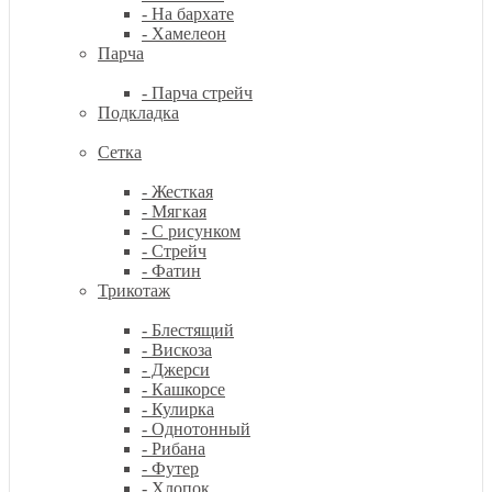
- На бархате
- Хамелеон
Парча
- Парча стрейч
Подкладка
Сетка
- Жесткая
- Мягкая
- С рисунком
- Стрейч
- Фатин
Трикотаж
- Блестящий
- Вискоза
- Джерси
- Кашкорсе
- Кулирка
- Однотонный
- Рибана
- Футер
- Хлопок