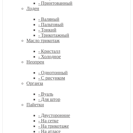
- Принтованный
Лоден
- Валяный
- Пальтовый
- Тонкий
- Трикотажный
Масло трикотаж
- Кристалл
- Холодное
Неопрен
- Однотонный
- С рисунком
Органза
- Вуаль
- Для штор
Пайетки
- Двусторонние
- На сетке
- На трикотаже
- На атласе