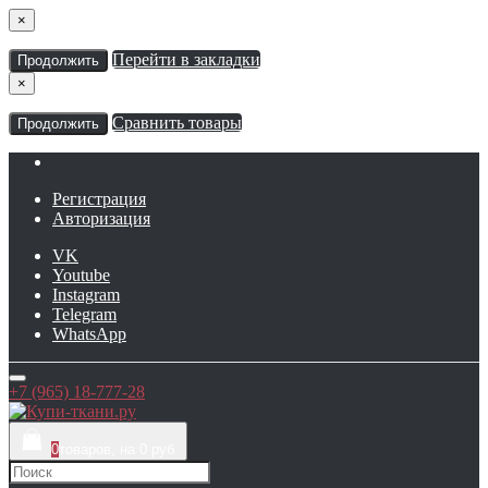
×
Перейти в закладки
Продолжить
×
Сравнить товары
Продолжить
Регистрация
Авторизация
VK
Youtube
Instagram
Telegram
WhatsApp
+7 (965) 18-777-28
0
товаров, на 0 руб