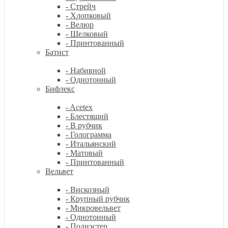
- Стрейч
- Хлопковый
- Велюр
- Шелковый
- Принтованный
Батист
- Набивной
- Однотонный
Бифлекс
- Acetex
- Блестящий
- В рубчик
- Голограмма
- Итальянский
- Матовый
- Принтованный
Вельвет
- Вискозный
- Крупный рубчик
- Микровельвет
- Однотонный
- Полиэстер