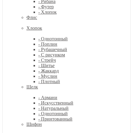
- Рибана
- Футер
- Хлопок
Флис
Хлопок
- Однотонный
- Поплин
- Рубашечный
- С рисунком
- Стрейч
- Шитье
- Жаккард
- Муслин
- Плотный
Шелк
- Армани
- Искусственный
- Натуральный
- Однотонный
- Принтованный
Шифон