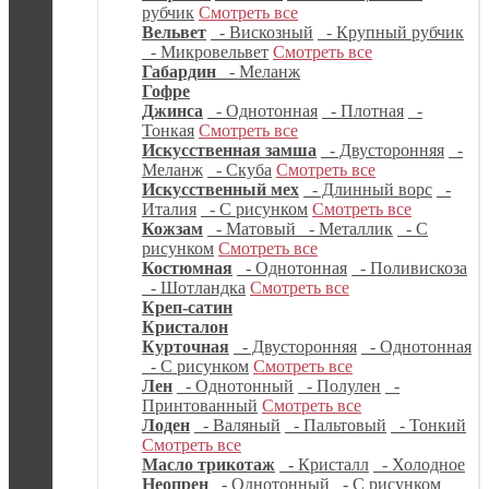
рубчик
Смотреть все
Вельвет
- Вискозный
- Крупный рубчик
- Микровельвет
Смотреть все
Габардин
- Меланж
Гофре
Джинса
- Однотонная
- Плотная
-
Тонкая
Смотреть все
Искусственная замша
- Двусторонняя
-
Меланж
- Скуба
Смотреть все
Искусственный мех
- Длинный ворс
-
Италия
- С рисунком
Смотреть все
Кожзам
- Матовый
- Металлик
- С
рисунком
Смотреть все
Костюмная
- Однотонная
- Поливискоза
- Шотландка
Смотреть все
Креп-сатин
Кристалон
Курточная
- Двусторонняя
- Однотонная
- С рисунком
Смотреть все
Лен
- Однотонный
- Полулен
-
Принтованный
Смотреть все
Лоден
- Валяный
- Пальтовый
- Тонкий
Смотреть все
Масло трикотаж
- Кристалл
- Холодное
Неопрен
- Однотонный
- С рисунком