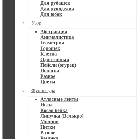
Для рубашек
Для рукоделия
Для юбок
Узор
Абстракция
Анималистика
Геометрия
Горошек
Клетка
Однотонный
Пейсли (огурец)
Полоска
Разное
Цветы
Фурнитура
Атласные ленты
Иглы
Косая бейка
Липучка (Велькро)
Молнии
Нитки
Разное
Резинка