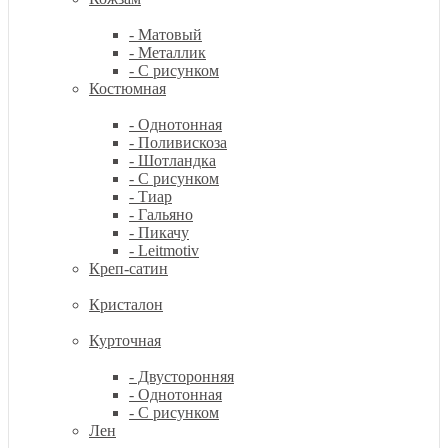
- Матовый
- Металлик
- С рисунком
Костюмная
- Однотонная
- Поливискоза
- Шотландка
- С рисунком
- Тиар
- Гальяно
- Пикачу
- Leitmotiv
Креп-сатин
Кристалон
Курточная
- Двусторонняя
- Однотонная
- С рисунком
Лен