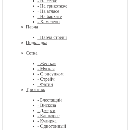
- На сетке
- На трикотаже
- На атласе
- На бархате
- Хамелеон
Парча
- Парча стрейч
Подкладка
Сетка
- Жесткая
- Мягкая
- С рисунком
- Стрейч
- Фатин
Трикотаж
- Блестящий
- Вискоза
- Джерси
- Кашкорсе
- Кулирка
- Однотонный