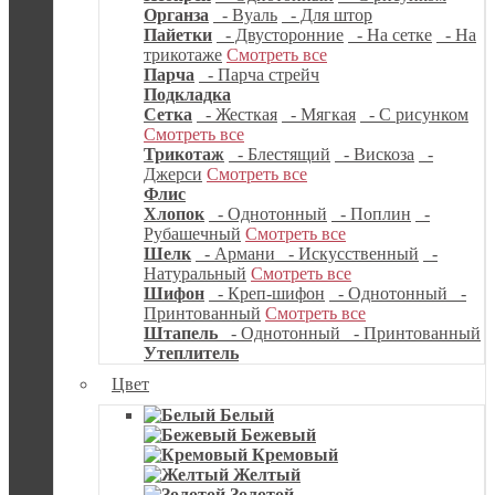
Органза
- Вуаль
- Для штор
Пайетки
- Двусторонние
- На сетке
- На
трикотаже
Смотреть все
Парча
- Парча стрейч
Подкладка
Сетка
- Жесткая
- Мягкая
- С рисунком
Смотреть все
Трикотаж
- Блестящий
- Вискоза
-
Джерси
Смотреть все
Флис
Хлопок
- Однотонный
- Поплин
-
Рубашечный
Смотреть все
Шелк
- Армани
- Искусственный
-
Натуральный
Смотреть все
Шифон
- Креп-шифон
- Однотонный
-
Принтованный
Смотреть все
Штапель
- Однотонный
- Принтованный
Утеплитель
Цвет
Белый
Бежевый
Кремовый
Желтый
Золотой