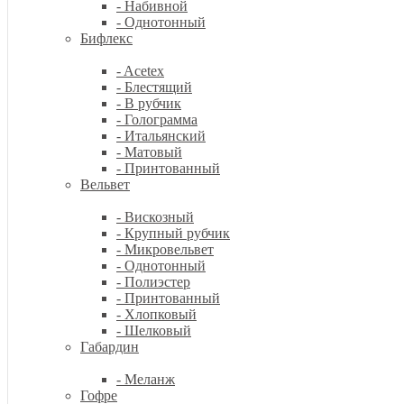
- Набивной
- Однотонный
Бифлекс
- Acetex
- Блестящий
- В рубчик
- Голограмма
- Итальянский
- Матовый
- Принтованный
Вельвет
- Вискозный
- Крупный рубчик
- Микровельвет
- Однотонный
- Полиэстер
- Принтованный
- Хлопковый
- Шелковый
Габардин
- Меланж
Гофре