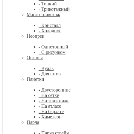
- Тонкий
- Трикотажный
Масло трикотаж
- Кристалл
- Холодное
Неопрен
- Однотонный
- С рисунком
Органза
- Вуаль
- Для штор
Пайетки
- Двусторонние
- На сетке
- На трикотаже
- На атласе
- На бархате
- Хамелеон
Парча
- Парча стрейч