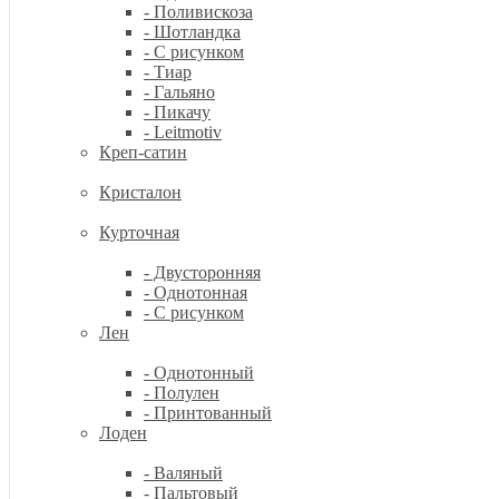
- Поливискоза
- Шотландка
- С рисунком
- Тиар
- Гальяно
- Пикачу
- Leitmotiv
Креп-сатин
Кристалон
Курточная
- Двусторонняя
- Однотонная
- С рисунком
Лен
- Однотонный
- Полулен
- Принтованный
Лоден
- Валяный
- Пальтовый