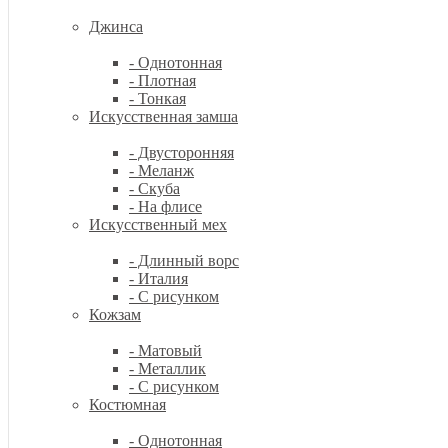
Джинса
- Однотонная
- Плотная
- Тонкая
Искусственная замша
- Двусторонняя
- Меланж
- Скуба
- На флисе
Искусственный мех
- Длинный ворс
- Италия
- С рисунком
Кожзам
- Матовый
- Металлик
- С рисунком
Костюмная
- Однотонная