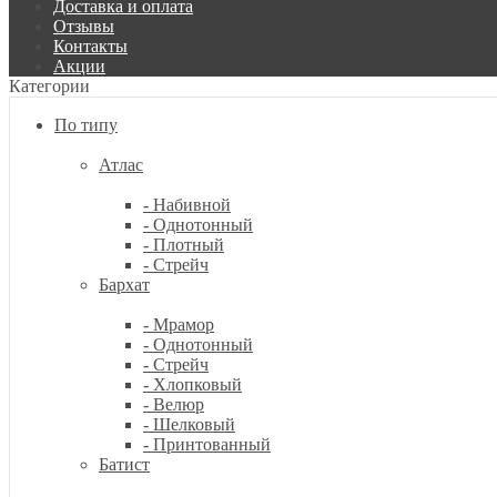
Доставка и оплата
Отзывы
Контакты
Акции
Категории
По типу
Атлас
- Набивной
- Однотонный
- Плотный
- Стрейч
Бархат
- Мрамор
- Однотонный
- Стрейч
- Хлопковый
- Велюр
- Шелковый
- Принтованный
Батист