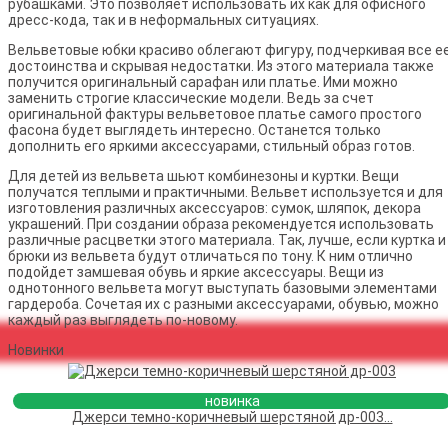
рубашками. Это позволяет использовать их как для офисного
дресс-кода, так и в неформальных ситуациях.
Вельветовые юбки красиво облегают фигуру, подчеркивая все е
достоинства и скрывая недостатки. Из этого материала также
получится оригинальный сарафан или платье. Ими можно
заменить строгие классические модели. Ведь за счет
оригинальной фактуры вельветовое платье самого простого
фасона будет выглядеть интересно. Останется только
дополнить его яркими аксессуарами, стильный образ готов.
Для детей из вельвета шьют комбинезоны и куртки. Вещи
получатся теплыми и практичными. Вельвет используется и для
изготовления различных аксессуаров: сумок, шляпок, декора
украшений. При создании образа рекомендуется использовать
различные расцветки этого материала. Так, лучше, если куртка и
брюки из вельвета будут отличаться по тону. К ним отлично
подойдет замшевая обувь и яркие аксессуары. Вещи из
однотонного вельвета могут выступать базовыми элементами
гардероба. Сочетая их с разными аксессуарами, обувью, можно
каждый раз выглядеть по-новому.
Новинки
новинка
Джерси темно-коричневый шерстяной др-003...