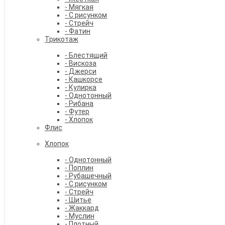
- Мягкая
- С рисунком
- Стрейч
- Фатин
Трикотаж
- Блестящий
- Вискоза
- Джерси
- Кашкорсе
- Кулирка
- Однотонный
- Рибана
- Футер
- Хлопок
Флис
Хлопок
- Однотонный
- Поплин
- Рубашечный
- С рисунком
- Стрейч
- Шитье
- Жаккард
- Муслин
- Плотный