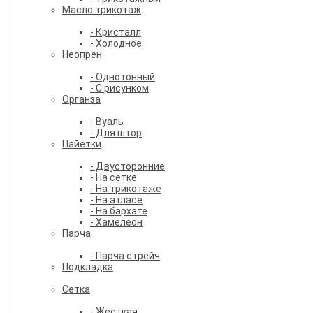
Масло трикотаж
- Кристалл
- Холодное
Неопрен
- Однотонный
- С рисунком
Органза
- Вуаль
- Для штор
Пайетки
- Двусторонние
- На сетке
- На трикотаже
- На атласе
- На бархате
- Хамелеон
Парча
- Парча стрейч
Подкладка
Сетка
- Жесткая