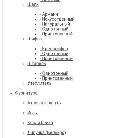
Шелк
- Армани
- Искусственный
- Натуральный
- Однотонный
- Принтованный
Шифон
- Креп-шифон
- Однотонный
- Принтованный
Штапель
- Однотонный
- Принтованный
Утеплитель
Фурнитура
Атласные ленты
Иглы
Косая бейка
Липучка (Велькро)