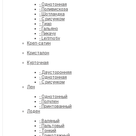
- Однотонная
- Поливискоза
- Шотландка
- С рисунком
- Тиар
- Гальяно
- Пикачу
- Leitmotiv
Креп-сатин
Кристалон
Курточная
- Двусторонняя
- Однотонная
- С рисунком
Лен
- Однотонный
- Полулен
- Принтованный
Лоден
- Валяный
- Пальтовый
- Тонкий
- Трикотажный