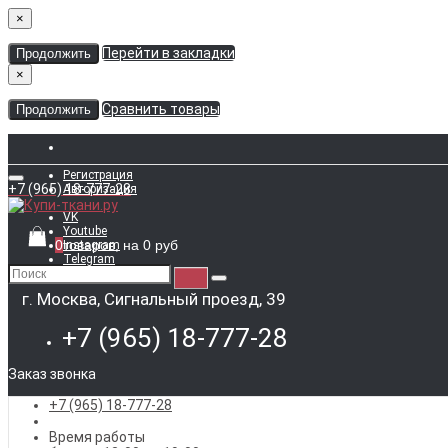
×
Перейти в закладки
Продолжить
×
Сравнить товары
Продолжить
Регистрация
+7 (965) 18-777-28
Авторизация
VK
Youtube
0
товаров, на 0 руб
Instagram
Telegram
WhatsApp
г. Москва, Сигнальный проезд, 39
+7 (965) 18-777-28
Заказ звонка
+7 (965) 18-777-28
Время работы