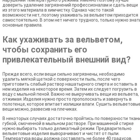
нарушении температурного режима. Именно поэтому лучше
доверить удаление загрязнений профессионалам и сдать вещи
из этого материала в химчистку. Однако часто такой
возможности нет, поэтому ухаживать за вельветом приходится
самостоятельно. В этом нет ничего трудного, только нужно знат
основные правила.
Как ухаживать за вельветом,
чтобы сохранить его
привлекательный внешний вид?
Прежде всего, если вещи сильно загрязнены, необходимо
удалить мягкой щеткой с поверхности пыль, после чего
приготовить слабый раствор нашатырного спирта и оставить в
нем изделия на некоторое время. Затем их следует погрузить в
воду с мыльной пеной. Важно не выкручивать вещи из вельвета,
отжимая. Изделия нужно просто прополоскать и завернуть в
полотенце, которое впитает излишки влаги. Сушить вельветовы
вещи можно, развесив на плечиках.
В некоторых случаях достаточно пройтись по поверхности ткан
губкой, смоченной в мыльном растворе. При машинной стирке
нужно выбирать только деликатный режим. Предварительно
вельветовые изделия выворачивают и чистят от пыли.
Температура воды должна составлять не более 40 градусов.