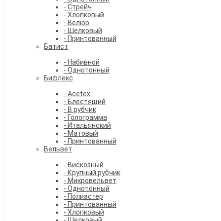
- Стрейч
- Хлопковый
- Велюр
- Шелковый
- Принтованный
Батист
- Набивной
- Однотонный
Бифлекс
- Acetex
- Блестящий
- В рубчик
- Голограмма
- Итальянский
- Матовый
- Принтованный
Вельвет
- Вискозный
- Крупный рубчик
- Микровельвет
- Однотонный
- Полиэстер
- Принтованный
- Хлопковый
- Шелковый