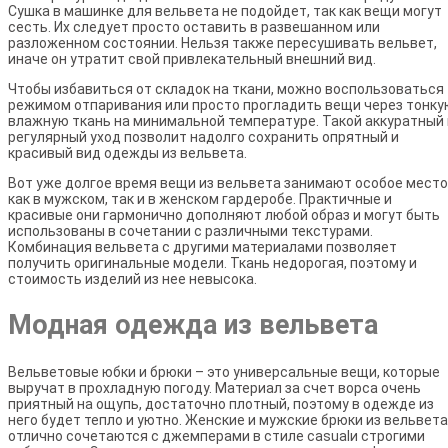
Сушка в машинке для вельвета не подойдет, так как вещи могут
сесть. Их следует просто оставить в развешанном или
разложенном состоянии. Нельзя также пересушивать вельвет,
иначе он утратит свой привлекательный внешний вид.
Чтобы избавиться от складок на ткани, можно воспользоваться
режимом отпаривания или просто прогладить вещи через тонку
влажную ткань на минимальной температуре. Такой аккуратный 
регулярный уход позволит надолго сохранить опрятный и
красивый вид одежды из вельвета.
Вот уже долгое время вещи из вельвета занимают особое место
как в мужском, так и в женском гардеробе. Практичные и
красивые они гармонично дополняют любой образ и могут быть
использованы в сочетании с различными текстурами.
Комбинация вельвета с другими материалами позволяет
получить оригинальные модели. Ткань недорогая, поэтому и
стоимость изделий из нее невысока.
Модная одежда из вельвета
Вельветовые юбки и брюки – это универсальные вещи, которые
выручат в прохладную погоду. Материал за счет ворса очень
приятный на ощупь, достаточно плотный, поэтому в одежде из
него будет тепло и уютно. Женские и мужские брюки из вельвета
отлично сочетаются с джемперами в стиле casualи строгими