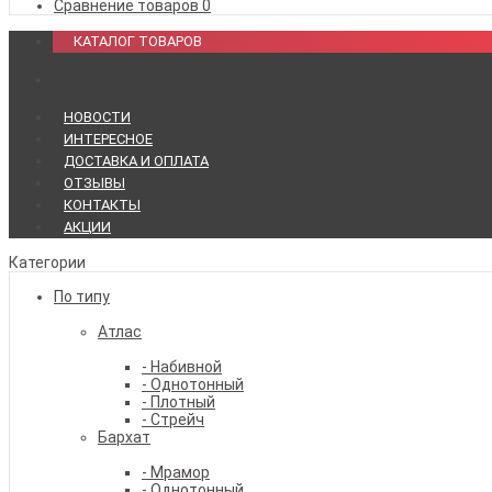
Сравнение товаров
0
КАТАЛОГ ТОВАРОВ
НОВОСТИ
ИНТЕРЕСНОЕ
ДОСТАВКА И ОПЛАТА
ОТЗЫВЫ
КОНТАКТЫ
АКЦИИ
Категории
По типу
Атлас
- Набивной
- Однотонный
- Плотный
- Стрейч
Бархат
- Мрамор
- Однотонный