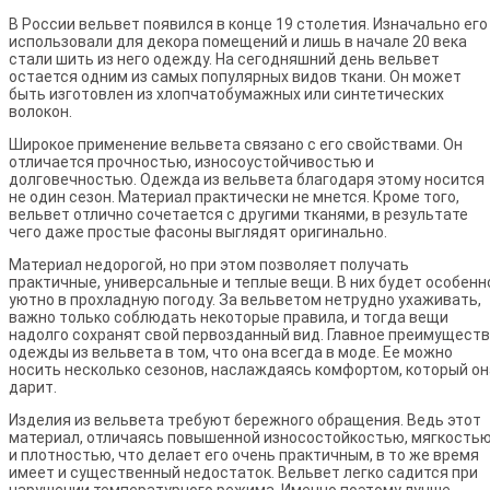
В России вельвет появился в конце 19 столетия. Изначально его
использовали для декора помещений и лишь в начале 20 века
стали шить из него одежду. На сегодняшний день вельвет
остается одним из самых популярных видов ткани. Он может
быть изготовлен из хлопчатобумажных или синтетических
волокон.
Широкое применение вельвета связано с его свойствами. Он
отличается прочностью, износоустойчивостью и
долговечностью. Одежда из вельвета благодаря этому носится
не один сезон. Материал практически не мнется. Кроме того,
вельвет отлично сочетается с другими тканями, в результате
чего даже простые фасоны выглядят оригинально.
Материал недорогой, но при этом позволяет получать
практичные, универсальные и теплые вещи. В них будет особенн
уютно в прохладную погоду. За вельветом нетрудно ухаживать,
важно только соблюдать некоторые правила, и тогда вещи
надолго сохранят свой первозданный вид. Главное преимущест
одежды из вельвета в том, что она всегда в моде. Ее можно
носить несколько сезонов, наслаждаясь комфортом, который он
дарит.
Изделия из вельвета требуют бережного обращения. Ведь этот
материал, отличаясь повышенной износостойкостью, мягкость
и плотностью, что делает его очень практичным, в то же время
имеет и существенный недостаток. Вельвет легко садится при