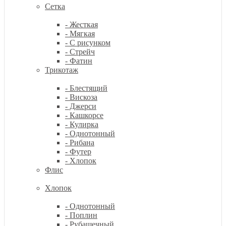
Сетка
- Жесткая
- Мягкая
- С рисунком
- Стрейч
- Фатин
Трикотаж
- Блестящий
- Вискоза
- Джерси
- Кашкорсе
- Кулирка
- Однотонный
- Рибана
- Футер
- Хлопок
Флис
Хлопок
- Однотонный
- Поплин
- Рубашечный