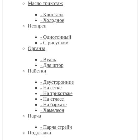
Масло трикотаж
- Кристалл
- Холодное
Неопрен
- Однотонный
- С рисунком
Органза
- Вуаль
- Для штор
Пайетки
- Двусторонние
- На сетке
- На трикотаже
- На атласе
- На бархате
- Хамелеон
Парча
- Парча стрейч
Подкладка