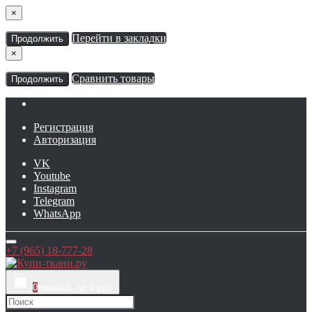
×
Перейти в закладки
Продолжить
×
Сравнить товары
Продолжить
Регистрация
Авторизация
VK
Youtube
Instagram
Telegram
WhatsApp
+7 (965) 18-777-28
0
товаров, на 0 руб