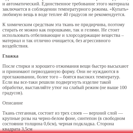
и автоматический. Единственное требование этого материала
заключается в соблюдении температурного режима. «Купать»
любимую вещь в воде теплее 40 градусов не рекомендуется.
К химическим средствам эта ткань не придирчива, поэтому
стирать ее можно как порошками, так и гелями. Не стоит
использовать отбеливающие и хлорсодержащие вещества –
материал и так отлично очищается, без агрессивного
воздействия.
Глажка
После стирки и хорошего отжимания вещи быстро высыхают
и принимают первозданную форму. Они не нуждаются в
проглаживании, более того – боятся высоких температур.
Если вы все-таки решили подвергнуть изделие такой
обработке, выставляйте утюг на слабый режим (не выше 100
градусов).
Описание
Ткань стеганная, состоит из трех слоев — верхний слой —
крупные розы на черно-белом фоне, синтепон (в свободном
состоянии толщина 0,6см), черная подкладка. Сторона
квадрата 3,5см