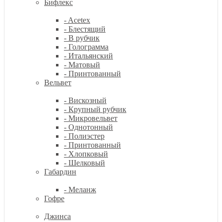
Бифлекс
- Acetex
- Блестящий
- В рубчик
- Голограмма
- Итальянский
- Матовый
- Принтованный
Вельвет
- Вискозный
- Крупный рубчик
- Микровельвет
- Однотонный
- Полиэстер
- Принтованный
- Хлопковый
- Шелковый
Габардин
- Меланж
Гофре
Джинса