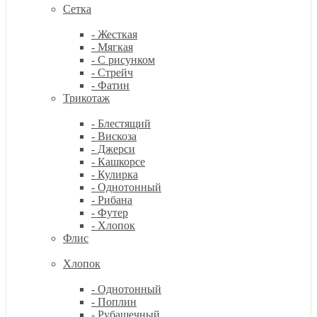
Сетка
- Жесткая
- Мягкая
- С рисунком
- Стрейч
- Фатин
Трикотаж
- Блестящий
- Вискоза
- Джерси
- Кашкорсе
- Кулирка
- Однотонный
- Рибана
- Футер
- Хлопок
Флис
Хлопок
- Однотонный
- Поплин
- Рубашечный