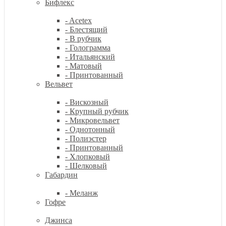
Бифлекс
- Acetex
- Блестящий
- В рубчик
- Голограмма
- Итальянский
- Матовый
- Принтованный
Вельвет
- Вискозный
- Крупный рубчик
- Микровельвет
- Однотонный
- Полиэстер
- Принтованный
- Хлопковый
- Шелковый
Габардин
- Меланж
Гофре
Джинса