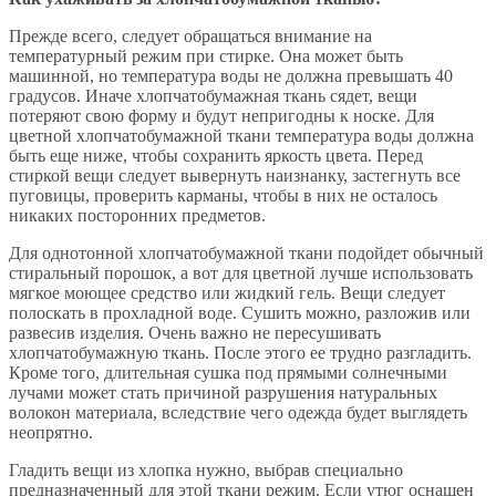
Прежде всего, следует обращаться внимание на
температурный режим при стирке. Она может быть
машинной, но температура воды не должна превышать 40
градусов. Иначе хлопчатобумажная ткань сядет, вещи
потеряют свою форму и будут непригодны к носке. Для
цветной хлопчатобумажной ткани температура воды должна
быть еще ниже, чтобы сохранить яркость цвета. Перед
стиркой вещи следует вывернуть наизнанку, застегнуть все
пуговицы, проверить карманы, чтобы в них не осталось
никаких посторонних предметов.
Для однотонной хлопчатобумажной ткани подойдет обычный
стиральный порошок, а вот для цветной лучше использовать
мягкое моющее средство или жидкий гель. Вещи следует
полоскать в прохладной воде. Сушить можно, разложив или
развесив изделия. Очень важно не пересушивать
хлопчатобумажную ткань. После этого ее трудно разгладить.
Кроме того, длительная сушка под прямыми солнечными
лучами может стать причиной разрушения натуральных
волокон материала, вследствие чего одежда будет выглядеть
неопрятно.
Гладить вещи из хлопка нужно, выбрав специально
предназначенный для этой ткани режим. Если утюг оснащен