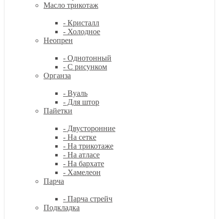
Масло трикотаж
- Кристалл
- Холодное
Неопрен
- Однотонный
- С рисунком
Органза
- Вуаль
- Для штор
Пайетки
- Двусторонние
- На сетке
- На трикотаже
- На атласе
- На бархате
- Хамелеон
Парча
- Парча стрейч
Подкладка