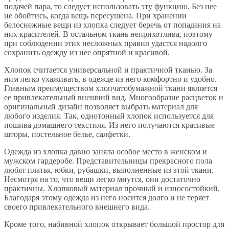
подачей пара, то следует использовать эту функцию. Без нее
не обойтись, когда вещь пересушена. При хранении
белоснежные вещи из хлопка следует беречь от попадания на
них красителей. В остальном ткань неприхотлива, поэтому
при соблюдении этих несложных правил удастся надолго
сохранить одежду из нее опрятной и красивой.
Хлопок считается универсальной и практичной тканью. За
ним легко ухаживать, в одежде из него комфортно и удобно.
Главным преимуществом хлопчатобумажной ткани является
ее привлекательный внешний вид. Многообразие расцветок и
оригинальный дизайн позволяет выбрать материал для
любого изделия. Так, однотонный хлопок используется для
пошива домашнего текстиля. Из него получаются красивые
шторы, постельное белье, салфетки.
Одежда из хлопка давно заняла особое место в женском и
мужском гардеробе. Представительницы прекрасного пола
любят платья, юбки, рубашки, выполненные из этой ткани.
Несмотря на то, что вещи легко мнутся, они достаточно
практичны. Хлопковый материал прочный и износостойкий.
Благодаря этому одежда из него носится долго и не теряет
своего привлекательного внешнего вида.
Кроме того, набивной хлопок открывает большой простор для