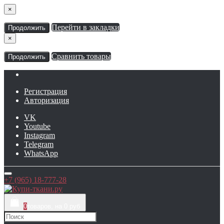
×
Перейти в закладки
Продолжить
×
Сравнить товары
Продолжить
Регистрация
Авторизация
VK
Youtube
Instagram
Telegram
WhatsApp
+7 (965) 18-777-28
0
товаров, на 0 руб