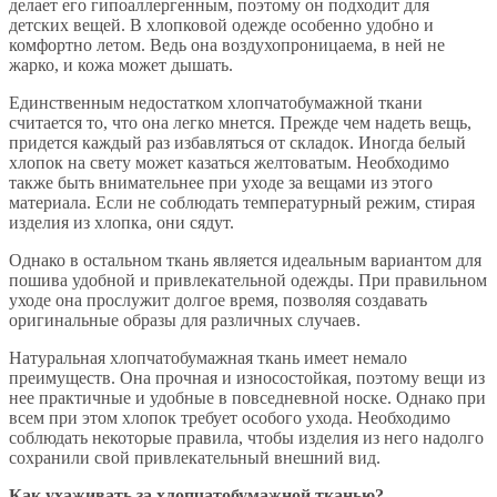
делает его гипоаллергенным, поэтому он подходит для
детских вещей. В хлопковой одежде особенно удобно и
комфортно летом. Ведь она воздухопроницаема, в ней не
жарко, и кожа может дышать.
Единственным недостатком хлопчатобумажной ткани
считается то, что она легко мнется. Прежде чем надеть вещь,
придется каждый раз избавляться от складок. Иногда белый
хлопок на свету может казаться желтоватым. Необходимо
также быть внимательнее при уходе за вещами из этого
материала. Если не соблюдать температурный режим, стирая
изделия из хлопка, они сядут.
Однако в остальном ткань является идеальным вариантом для
пошива удобной и привлекательной одежды. При правильном
уходе она прослужит долгое время, позволяя создавать
оригинальные образы для различных случаев.
Натуральная хлопчатобумажная ткань имеет немало
преимуществ. Она прочная и износостойкая, поэтому вещи из
нее практичные и удобные в повседневной носке. Однако при
всем при этом хлопок требует особого ухода. Необходимо
соблюдать некоторые правила, чтобы изделия из него надолго
сохранили свой привлекательный внешний вид.
Как ухаживать за хлопчатобумажной тканью?