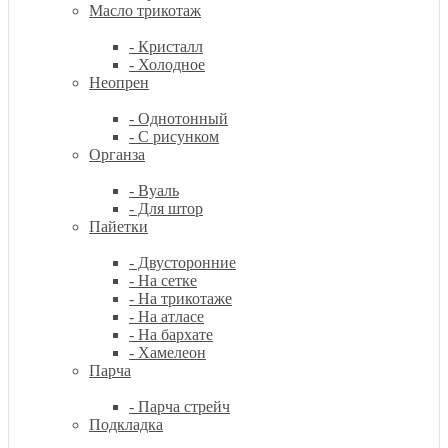
Масло трикотаж
- Кристалл
- Холодное
Неопрен
- Однотонный
- С рисунком
Органза
- Вуаль
- Для штор
Пайетки
- Двусторонние
- На сетке
- На трикотаже
- На атласе
- На бархате
- Хамелеон
Парча
- Парча стрейч
Подкладка