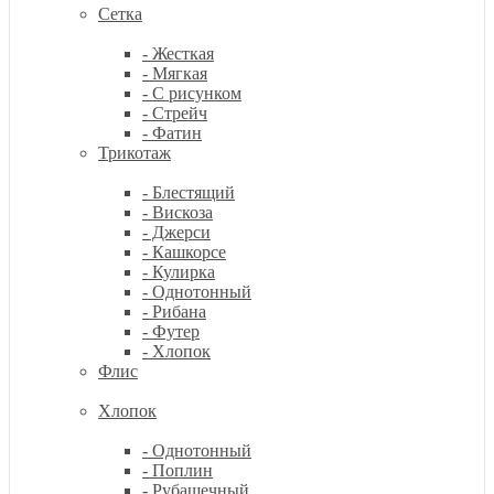
Сетка
- Жесткая
- Мягкая
- С рисунком
- Стрейч
- Фатин
Трикотаж
- Блестящий
- Вискоза
- Джерси
- Кашкорсе
- Кулирка
- Однотонный
- Рибана
- Футер
- Хлопок
Флис
Хлопок
- Однотонный
- Поплин
- Рубашечный