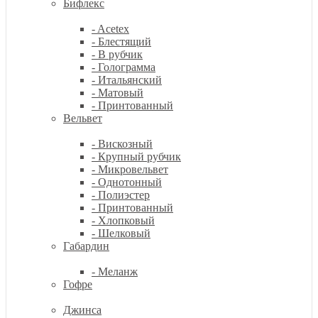
Бифлекс
- Acetex
- Блестящий
- В рубчик
- Голограмма
- Итальянский
- Матовый
- Принтованный
Вельвет
- Вискозный
- Крупный рубчик
- Микровельвет
- Однотонный
- Полиэстер
- Принтованный
- Хлопковый
- Шелковый
Габардин
- Меланж
Гофре
Джинса