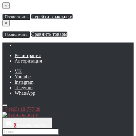
×
Перейти в закладки
Продолжить
×
Сравнить товары
Продолжить
Регистрация
Авторизация
VK
Youtube
Instagram
Telegram
WhatsApp
+7 (965) 18-777-28
0
товаров, на 0 руб