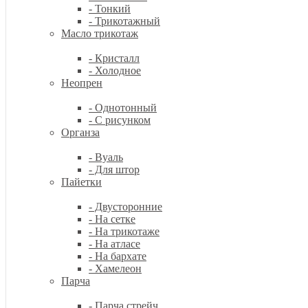
- Тонкий
- Трикотажный
Масло трикотаж
- Кристалл
- Холодное
Неопрен
- Однотонный
- С рисунком
Органза
- Вуаль
- Для штор
Пайетки
- Двусторонние
- На сетке
- На трикотаже
- На атласе
- На бархате
- Хамелеон
Парча
- Парча стрейч