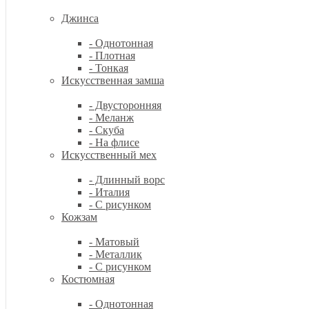
Джинса
- Однотонная
- Плотная
- Тонкая
Искусственная замша
- Двусторонняя
- Меланж
- Скуба
- На флисе
Искусственный мех
- Длинный ворс
- Италия
- С рисунком
Кожзам
- Матовый
- Металлик
- С рисунком
Костюмная
- Однотонная