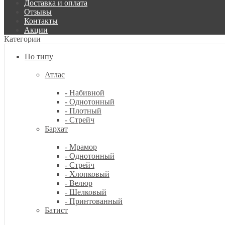
Доставка и оплата
Отзывы
Контакты
Акции
Категории
По типу
Атлас
- Набивной
- Однотонный
- Плотный
- Стрейч
Бархат
- Мрамор
- Однотонный
- Стрейч
- Хлопковый
- Велюр
- Шелковый
- Принтованный
Батист