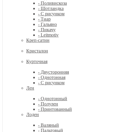
- Поливискоза
- Шотландка
- С рисунком
- Тиар
- Гальяно
- Пикачу
- Leitmotiv
Креп-сатин
Кристалон
Курточная
- Двусторонняя
- Однотонная
- С рисунком
Лен
- Однотонный
- Полулен
- Принтованный
Лоден
- Валяный
- Пальтовый