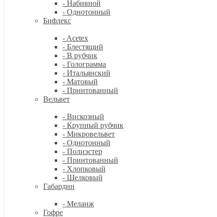
- Набивной
- Однотонный
Бифлекс
- Acetex
- Блестящий
- В рубчик
- Голограмма
- Итальянский
- Матовый
- Принтованный
Вельвет
- Вискозный
- Крупный рубчик
- Микровельвет
- Однотонный
- Полиэстер
- Принтованный
- Хлопковый
- Шелковый
Габардин
- Меланж
Гофре