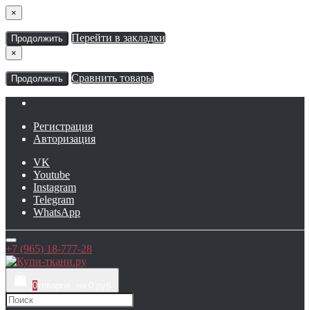
×
Перейти в закладки
Продолжить
×
Сравнить товары
Продолжить
Регистрация
Авторизация
VK
Youtube
Instagram
Telegram
WhatsApp
+7 (965) 18-777-28
0
товаров, на 0 руб