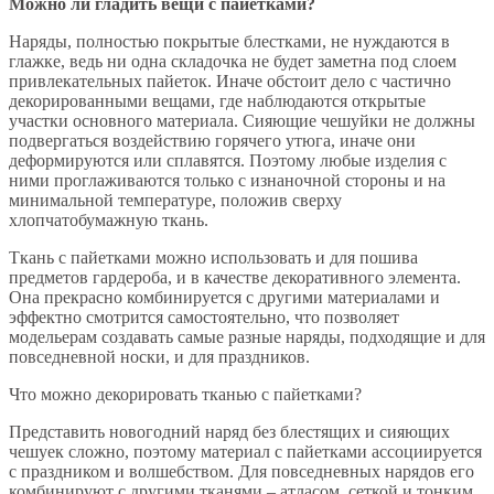
Можно ли гладить вещи с пайетками?
Наряды, полностью покрытые блестками, не нуждаются в
глажке, ведь ни одна складочка не будет заметна под слоем
привлекательных пайеток. Иначе обстоит дело с частично
декорированными вещами, где наблюдаются открытые
участки основного материала. Сияющие чешуйки не должны
подвергаться воздействию горячего утюга, иначе они
деформируются или сплавятся. Поэтому любые изделия с
ними проглаживаются только с изнаночной стороны и на
минимальной температуре, положив сверху
хлопчатобумажную ткань.
Ткань с пайетками можно использовать и для пошива
предметов гардероба, и в качестве декоративного элемента.
Она прекрасно комбинируется с другими материалами и
эффектно смотрится самостоятельно, что позволяет
модельерам создавать самые разные наряды, подходящие и для
повседневной носки, и для праздников.
Что можно декорировать тканью с пайетками?
Представить новогодний наряд без блестящих и сияющих
чешуек сложно, поэтому материал с пайетками ассоциируется
с праздником и волшебством. Для повседневных нарядов его
комбинируют с другими тканями – атласом, сеткой и тонким