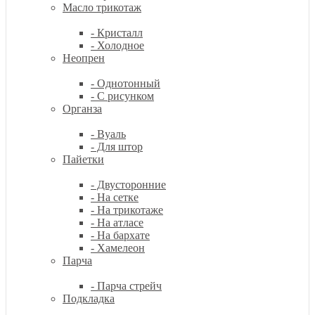
Масло трикотаж
- Кристалл
- Холодное
Неопрен
- Однотонный
- С рисунком
Органза
- Вуаль
- Для штор
Пайетки
- Двусторонние
- На сетке
- На трикотаже
- На атласе
- На бархате
- Хамелеон
Парча
- Парча стрейч
Подкладка