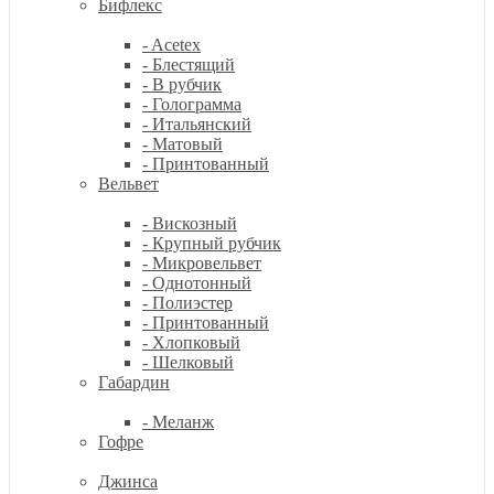
Бифлекс
- Acetex
- Блестящий
- В рубчик
- Голограмма
- Итальянский
- Матовый
- Принтованный
Вельвет
- Вискозный
- Крупный рубчик
- Микровельвет
- Однотонный
- Полиэстер
- Принтованный
- Хлопковый
- Шелковый
Габардин
- Меланж
Гофре
Джинса