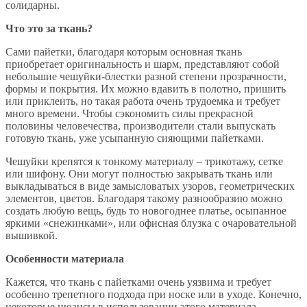
солидарны.
Что это за ткань?
Сами пайетки, благодаря которым основная ткань
приобретает оригинальность и шарм, представляют собой
небольшие чешуйки-блестки разной степени прозрачности,
формы и покрытия. Их можно вдавить в полотно, пришить
или приклеить, но такая работа очень трудоемка и требует
много времени. Чтобы сэкономить силы прекрасной
половины человечества, производители стали выпускать
готовую ткань, уже усыпанную сияющими пайетками.
Чешуйки крепятся к тонкому материалу – трикотажу, сетке
или шифону. Они могут полностью закрывать ткань или
выкладываться в виде замысловатых узоров, геометрических
элементов, цветов. Благодаря такому разнообразию можно
создать любую вещь, будь то новогоднее платье, осыпанное
яркими «снежинками», или офисная блузка с очаровательной
вышивкой.
Особенности материала
Кажется, что ткань с пайетками очень уязвима и требует
особенно трепетного подхода при носке или в уходе. Конечно,
некоторые нюансы в использовании этого материала