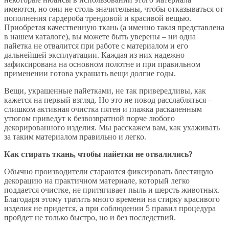
имеются, но они не столь значительны, чтобы отказываться от
пополнения гардероба трендовой и красивой вещью.
Приобретая качественную ткань (а именно такая представлена
в нашем каталоге), вы можете быть уверены – ни одна
пайетка не отвалится при работе с материалом и его
дальнейшей эксплуатации. Каждая из них надежно
зафиксирована на основном полотне и при правильном
применении готова украшать вещи долгие годы.
Вещи, украшенные пайетками, не так привередливы, как
кажется на первый взгляд. Но это не повод расслабляться –
слишком активная очистка пятен и глажка раскаленным
утюгом приведут к безвозвратной порче любого
декорированного изделия. Мы расскажем вам, как ухаживать
за таким материалом правильно и легко.
Как стирать ткань, чтобы пайетки не отвалились?
Обычно производители стараются фиксировать блестящую
декорацию на практичном материале, который легко
поддается очистке, не притягивает пыль и шерсть животных.
Благодаря этому тратить много времени на стирку красивого
изделия не придется, а при соблюдении 5 правил процедура
пройдет не только быстро, но и без последствий.