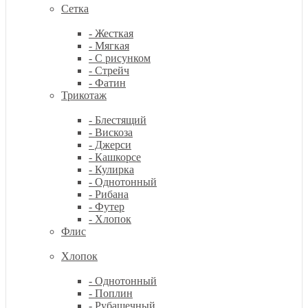
Сетка
- Жесткая
- Мягкая
- С рисунком
- Стрейч
- Фатин
Трикотаж
- Блестящий
- Вискоза
- Джерси
- Кашкорсе
- Кулирка
- Однотонный
- Рибана
- Футер
- Хлопок
Флис
Хлопок
- Однотонный
- Поплин
- Рубашечный