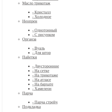
Масло трикотаж
- Кристалл
- Холодное
Неопрен
- Однотонный
- С рисунком
Органза
- Вуаль
- Для штор
Пайетки
- Двусторонние
- На сетке
- На трикотаже
- На атласе
- На бархате
- Хамелеон
Парча
- Парча стрейч
Подкладка