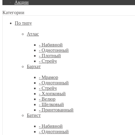
Акции
Категории
По типу
Атлас
- Набивной
- Однотонный
- Плотный
- Стрейч
Бархат
- Мрамор
- Однотонный
- Стрейч
- Хлопковый
- Велюр
- Шелковый
- Принтованный
Батист
- Набивной
- Однотонный