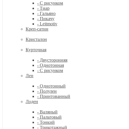
- С рисунком
- Тиар
- Гальяно
- Пикачу
- Leitmotiv
Креп-сатин
Кристалон
Курточная
- Двусторонняя
- Однотонная
- С рисунком
Лен
- Однотонный
- Полулен
- Принтованный
Лоден
- Валяный
- Пальтовый
- Тонкий
- Трикотажный