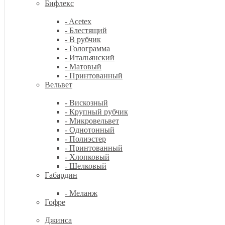
Бифлекс
- Acetex
- Блестящий
- В рубчик
- Голограмма
- Итальянский
- Матовый
- Принтованный
Вельвет
- Вискозный
- Крупный рубчик
- Микровельвет
- Однотонный
- Полиэстер
- Принтованный
- Хлопковый
- Шелковый
Габардин
- Меланж
Гофре
Джинса