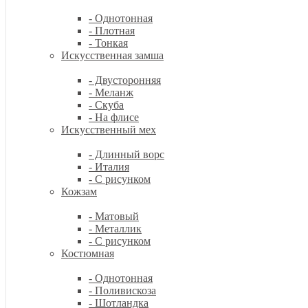
- Однотонная
- Плотная
- Тонкая
Искусственная замша
- Двусторонняя
- Меланж
- Скуба
- На флисе
Искусственный мех
- Длинный ворс
- Италия
- С рисунком
Кожзам
- Матовый
- Металлик
- С рисунком
Костюмная
- Однотонная
- Поливискоза
- Шотландка