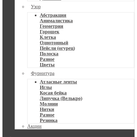
Узор
Абстракция
Анималистика
Геометрия
Горошек
Клетка
Однотонный
Пейсли (огурец)
Полоска
Разное
Цветы
Фурнитура
Атласные ленты
Иглы
Косая бейка
Липучка (Велькро)
Молнии
Нитки
Разное
Резинка
Акции