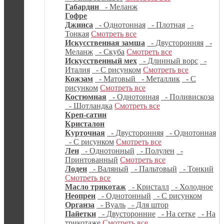
Габардин
- Меланж
Гофре
Джинса
- Однотонная
- Плотная
-
Тонкая
Смотреть все
Искусственная замша
- Двусторонняя
-
Меланж
- Скуба
Смотреть все
Искусственный мех
- Длинный ворс
-
Италия
- С рисунком
Смотреть все
Кожзам
- Матовый
- Металлик
- С
рисунком
Смотреть все
Костюмная
- Однотонная
- Поливискоза
- Шотландка
Смотреть все
Креп-сатин
Кристалон
Курточная
- Двусторонняя
- Однотонная
- С рисунком
Смотреть все
Лен
- Однотонный
- Полулен
-
Принтованный
Смотреть все
Лоден
- Валяный
- Пальтовый
- Тонкий
Смотреть все
Масло трикотаж
- Кристалл
- Холодное
Неопрен
- Однотонный
- С рисунком
Органза
- Вуаль
- Для штор
Пайетки
- Двусторонние
- На сетке
- На
трикотаже
Смотреть все