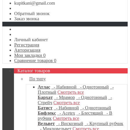
kupitkani@gmail.com
Обратный звонок
Заказ звонка
Личный кабинет
Регистрация
Авторизация
Мои закладки
0
Сравнение товаров
0
Каталог товаров
По типу
Атлас
- Набивной
- Однотонный
-
Плотный
Смотреть все
Бархат
- Мрамор
- Однотонный
-
Стрейч
Смотреть все
Батист
- Набивной
- Однотонный
Бифлекс
- Acetex
- Блестящий
- В
рубчик
Смотреть все
Вельвет
- Вискозный
- Крупный рубчик
- Микровельвет
Смотреть все