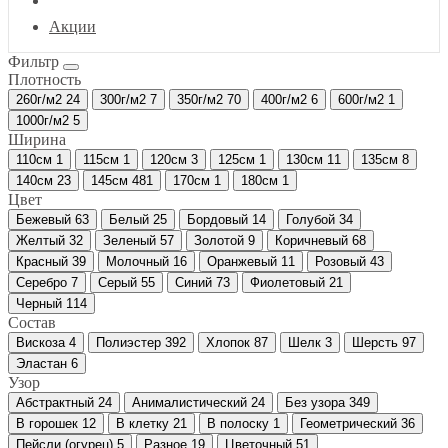
Акции
Фильтр
Плотность
260г/м2
24
300г/м2
7
350г/м2
70
400г/м2
6
600г/м2
1
1000г/м2
5
Ширина
110см
1
115см
1
120см
3
125см
1
130см
11
135см
8
140см
23
145см
481
170см
1
180см
1
Цвет
Бежевый
63
Белый
25
Бордовый
14
Голубой
34
Желтый
32
Зеленый
57
Золотой
9
Коричневый
68
Красный
39
Молочный
16
Оранжевый
11
Розовый
43
Серебро
7
Серый
55
Синий
73
Фиолетовый
21
Черный
114
Состав
Вискоза
4
Полиэстер
392
Хлопок
87
Шелк
3
Шерсть
97
Эластан
6
Узор
Абстрактный
24
Анималистический
24
Без узора
349
В горошек
12
В клетку
21
В полоску
1
Геометрический
36
Пейсли (огурец)
5
Разное
19
Цветочный
51