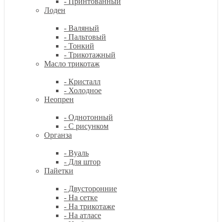
- Принтованный
Лоден
- Валяный
- Пальтовый
- Тонкий
- Трикотажный
Масло трикотаж
- Кристалл
- Холодное
Неопрен
- Однотонный
- С рисунком
Органза
- Вуаль
- Для штор
Пайетки
- Двусторонние
- На сетке
- На трикотаже
- На атласе