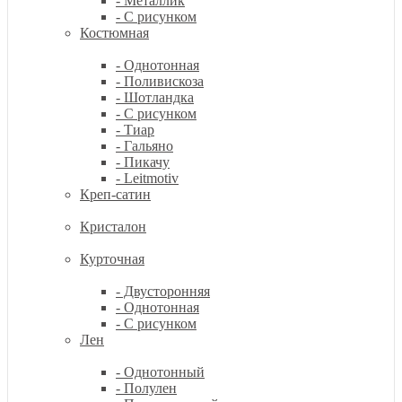
- Металлик
- С рисунком
Костюмная
- Однотонная
- Поливискоза
- Шотландка
- С рисунком
- Тиар
- Гальяно
- Пикачу
- Leitmotiv
Креп-сатин
Кристалон
Курточная
- Двусторонняя
- Однотонная
- С рисунком
Лен
- Однотонный
- Полулен