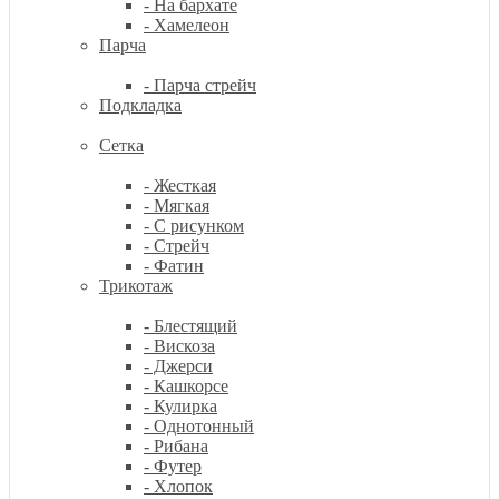
- На бархате
- Хамелеон
Парча
- Парча стрейч
Подкладка
Сетка
- Жесткая
- Мягкая
- С рисунком
- Стрейч
- Фатин
Трикотаж
- Блестящий
- Вискоза
- Джерси
- Кашкорсе
- Кулирка
- Однотонный
- Рибана
- Футер
- Хлопок