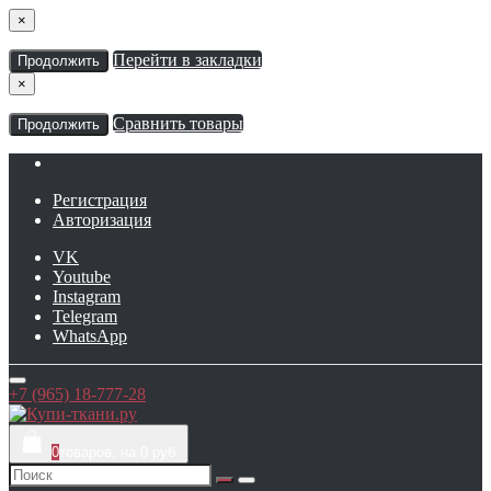
×
Перейти в закладки
Продолжить
×
Сравнить товары
Продолжить
Регистрация
Авторизация
VK
Youtube
Instagram
Telegram
WhatsApp
+7 (965) 18-777-28
0
товаров, на 0 руб