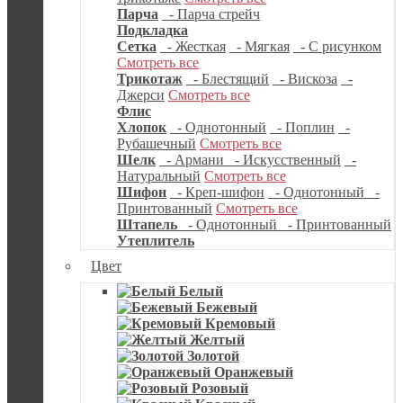
Парча
- Парча стрейч
Подкладка
Сетка
- Жесткая
- Мягкая
- С рисунком
Смотреть все
Трикотаж
- Блестящий
- Вискоза
-
Джерси
Смотреть все
Флис
Хлопок
- Однотонный
- Поплин
-
Рубашечный
Смотреть все
Шелк
- Армани
- Искусственный
-
Натуральный
Смотреть все
Шифон
- Креп-шифон
- Однотонный
-
Принтованный
Смотреть все
Штапель
- Однотонный
- Принтованный
Утеплитель
Цвет
Белый
Бежевый
Кремовый
Желтый
Золотой
Оранжевый
Розовый