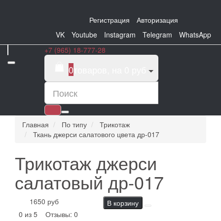
Регистрация
Авторизация
VK
Youtube
Instagram
Telegram
WhatsApp
+7 (965) 18-777-28
0
товаров, на 0 руб
Главная
По типу
Трикотаж
Ткань джерси салатового цвета др-017
Трикотаж джерси
салатовый др-017
1650 руб
В корзину
0 из 5
Отзывы: 0