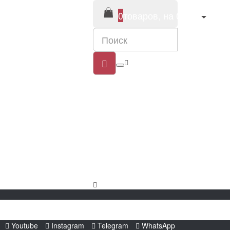
0
товаров, на 0 руб
г. Москва,
Сигнальный
проезд, 39
+7 (965) 18-
777-28
Заказ звонка
Youtube
Instagram
Telegram
WhatsApp