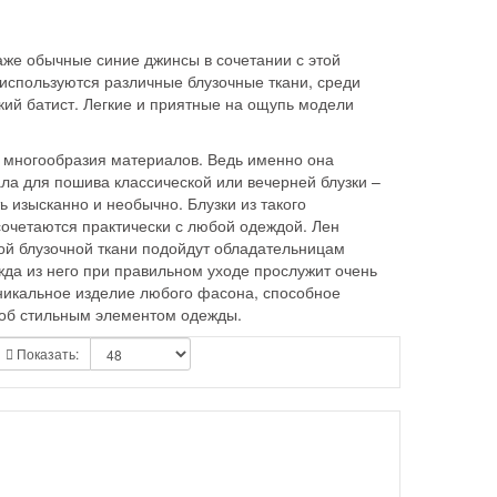
Даже обычные синие джинсы в сочетании с этой
 используются различные блузочные ткани, среди
нкий батист. Легкие и приятные на ощупь модели
о многообразия материалов. Ведь именно она
ла для пошива классической или вечерней блузки –
ь изысканно и необычно. Блузки из такого
сочетаются практически с любой одеждой. Лен
той блузочной ткани подойдут обладательницам
жда из него при правильном уходе прослужит очень
уникальное изделие любого фасона, способное
роб стильным элементом одежды.
Показать: