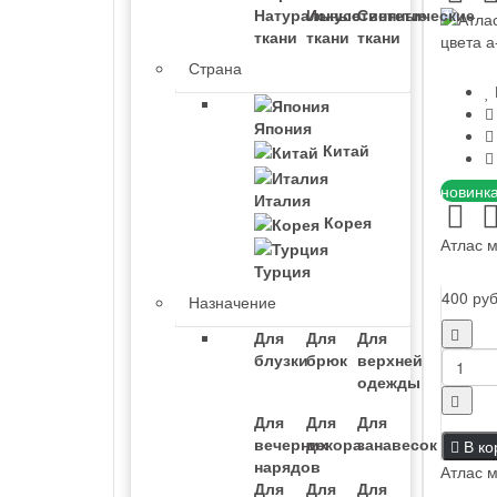
- Шотландка
Натуральные
Искусственные
Синтетические
- С рисунком
ткани
ткани
ткани
- Тиар
Страна
- Гальяно
- Пикачу
- Leitmotiv
Япония
Креп-сатин
Китай
Кристалон
новинк
Италия
Корея
Курточная
Атлас м
Турция
- Двусторонняя
- Однотонная
400 ру
Назначение
- С рисунком
Для
Для
Для
Лен
блузки
брюк
верхней
одежды
- Однотонный
- Полулен
Для
Для
Для
- Принтованный
вечерних
декора
занавесок
В ко
Лоден
нарядов
Атлас м
Для
Для
Для
- Валяный