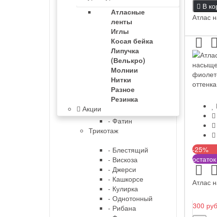
- Хамелеон
В ко
Атласные
Парча
Атлас н
ленты
Иглы
- Парча стрейч
Косая бейка
Подкладка
Липучка
(Велькро)
Сетка
Молнии
Нитки
- Жесткая
Разное
- Мягкая
Резинка
- С рисунком
Акции
- Стрейч
- Фатин
Трикотаж
-25%
- Блестящий
остаток
- Вискоза
- Джерси
- Кашкорсе
Атлас 
- Кулирка
- Однотонный
300 ру
- Рибана