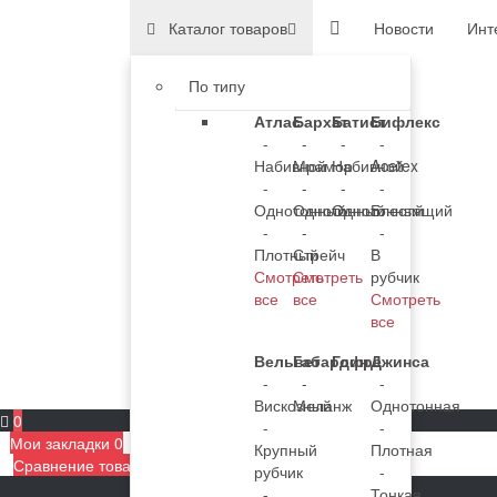
Каталог товаров
Новости
Инт
По типу
Атлас
Бархат
Батист
Бифлекс
-
-
-
-
Набивной
Мрамор
Набивной
Acetex
-
-
-
-
Однотонный
Однотонный
Однотонный
Блестящий
-
-
-
Плотный
Стрейч
В
Смотреть
Смотреть
рубчик
все
все
Смотреть
все
Вельвет
Габардин
Гофре
Джинса
-
-
-
Вискозный
Меланж
Однотонная
0
-
-
Мои закладки
0
Крупный
Плотная
Сравнение товаров
0
рубчик
-
-
Тонкая