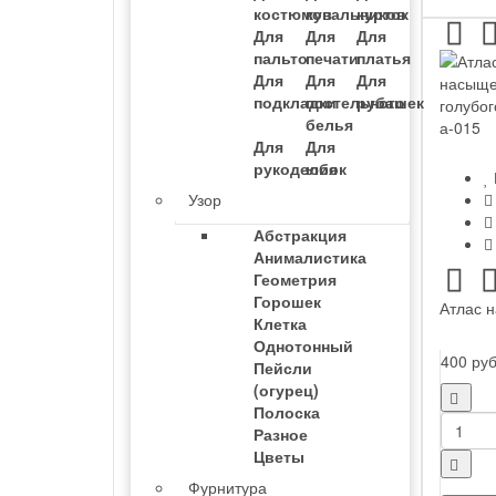
костюмов
купальников
курток
- Пальтовый
Для
Для
Для
- Тонкий
пальто
печати
платья
- Трикотажный
Для
Для
Для
Масло трикотаж
подкладки
постельного
рубашек
белья
- Кристалл
Для
Для
- Холодное
рукоделия
юбок
Неопрен
Узор
- Однотонный
Абстракция
- С рисунком
Анималистика
Органза
Геометрия
Горошек
- Вуаль
Атлас н
Клетка
- Для штор
Однотонный
Пайетки
400 ру
Пейсли
(огурец)
- Двусторонние
Полоска
- На сетке
Разное
- На трикотаже
Цветы
- На атласе
- На бархате
Фурнитура