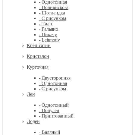
- Однотонная
- Поливискоза
- Шотландка
- С рисунком
- Тиар
- Гальяно
- Пикачу
- Leitmotiv
Креп-сатин
Кристалон
Курточная
- Двусторонняя
- Однотонная
- С рисунком
Лен
- Однотонный
- Полулен
- Принтованный
Лоден
- Валяный