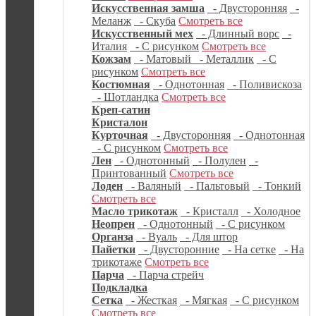
Искусственная замша
- Двусторонняя
-
Меланж
- Скуба
Смотреть все
Искусственный мех
- Длинный ворс
-
Италия
- С рисунком
Смотреть все
Кожзам
- Матовый
- Металлик
- С
рисунком
Смотреть все
Костюмная
- Однотонная
- Поливискоза
- Шотландка
Смотреть все
Креп-сатин
Кристалон
Курточная
- Двусторонняя
- Однотонная
- С рисунком
Смотреть все
Лен
- Однотонный
- Полулен
-
Принтованный
Смотреть все
Лоден
- Валяный
- Пальтовый
- Тонкий
Смотреть все
Масло трикотаж
- Кристалл
- Холодное
Неопрен
- Однотонный
- С рисунком
Органза
- Вуаль
- Для штор
Пайетки
- Двусторонние
- На сетке
- На
трикотаже
Смотреть все
Парча
- Парча стрейч
Подкладка
Сетка
- Жесткая
- Мягкая
- С рисунком
Смотреть все