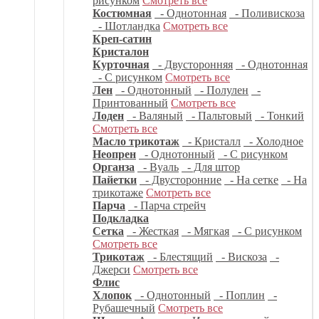
рисунком
Смотреть все
Костюмная
- Однотонная
- Поливискоза
- Шотландка
Смотреть все
Креп-сатин
Кристалон
Курточная
- Двусторонняя
- Однотонная
- С рисунком
Смотреть все
Лен
- Однотонный
- Полулен
-
Принтованный
Смотреть все
Лоден
- Валяный
- Пальтовый
- Тонкий
Смотреть все
Масло трикотаж
- Кристалл
- Холодное
Неопрен
- Однотонный
- С рисунком
Органза
- Вуаль
- Для штор
Пайетки
- Двусторонние
- На сетке
- На
трикотаже
Смотреть все
Парча
- Парча стрейч
Подкладка
Сетка
- Жесткая
- Мягкая
- С рисунком
Смотреть все
Трикотаж
- Блестящий
- Вискоза
-
Джерси
Смотреть все
Флис
Хлопок
- Однотонный
- Поплин
-
Рубашечный
Смотреть все