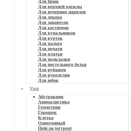
Для брюк
Для верхней одежды
Для вечерних нарядов
Для декора
Для занавесок
Для костюмов
Для купальников
Для курток
Для пальто
Для печати
Для платья
Для подкладки
Для постельного белья
Для рубашек
Для рукоделия
Для юбок
Узор
Абстракция
Анималистика
Геометрия
Горошек
Клетка
Однотонный
Пейсли (огурец)