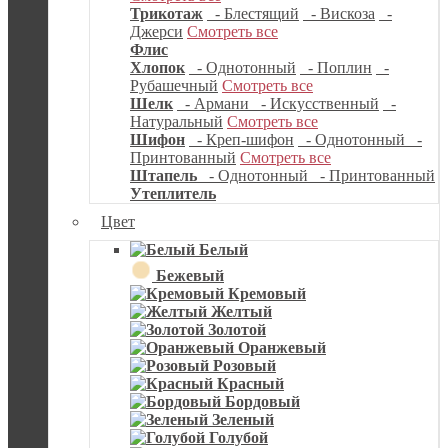
Трикотаж
- Блестящий
- Вискоза
-
Джерси
Смотреть все
Флис
Хлопок
- Однотонный
- Поплин
-
Рубашечный
Смотреть все
Шелк
- Армани
- Искусственный
-
Натуральный
Смотреть все
Шифон
- Креп-шифон
- Однотонный
-
Принтованный
Смотреть все
Штапель
- Однотонный
- Принтованный
Утеплитель
Цвет
Белый
Бежевый
Кремовый
Желтый
Золотой
Оранжевый
Розовый
Красный
Бордовый
Зеленый
Голубой