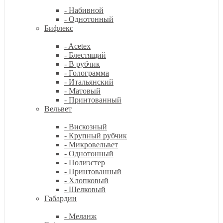
- Набивной
- Однотонный
Бифлекс
- Acetex
- Блестящий
- В рубчик
- Голограмма
- Итальянский
- Матовый
- Принтованный
Вельвет
- Вискозный
- Крупный рубчик
- Микровельвет
- Однотонный
- Полиэстер
- Принтованный
- Хлопковый
- Шелковый
Габардин
- Меланж