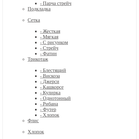
- Парча стрейч
Подкладка
Сетка
- Жесткая
- Мягкая
- С рисунком
- Стрейч
- Фатин
Трикотаж
- Блестящий
- Вискоза
- Джерси
- Кашкорсе
- Кулирка
- Однотонный
- Рибана
- Футер
- Хлопок
Флис
Хлопок