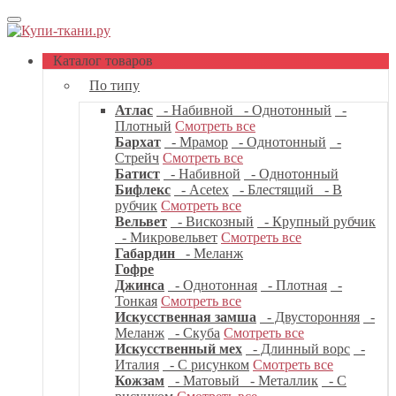
Каталог товаров
По типу
Атлас
- Набивной
- Однотонный
-
Плотный
Смотреть все
Бархат
- Мрамор
- Однотонный
-
Стрейч
Смотреть все
Батист
- Набивной
- Однотонный
Бифлекс
- Acetex
- Блестящий
- В
рубчик
Смотреть все
Вельвет
- Вискозный
- Крупный рубчик
- Микровельвет
Смотреть все
Габардин
- Меланж
Гофре
Джинса
- Однотонная
- Плотная
-
Тонкая
Смотреть все
Искусственная замша
- Двусторонняя
-
Меланж
- Скуба
Смотреть все
Искусственный мех
- Длинный ворс
-
Италия
- С рисунком
Смотреть все
Кожзам
- Матовый
- Металлик
- С