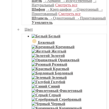
Шелк
- Армани
- Искусственный
-
Натуральный
Смотреть все
Шифон
- Креп-шифон
- Однотонный
-
Принтованный
Смотреть все
Штапель
- Однотонный
- Принтованный
Утеплитель
Цвет
Белый
Бежевый
Кремовый
Желтый
Золотой
Оранжевый
Розовый
Красный
Бордовый
Зеленый
Голубой
Синий
Фиолетовый
Серый
Серебряный
Черный
Коричневый