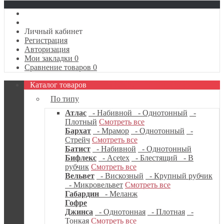
Личный кабинет
Регистрация
Авторизация
Мои закладки
0
Сравнение товаров
0
Каталог товаров
По типу
Атлас
- Набивной
- Однотонный
-
Плотный
Смотреть все
Бархат
- Мрамор
- Однотонный
-
Стрейч
Смотреть все
Батист
- Набивной
- Однотонный
Бифлекс
- Acetex
- Блестящий
- В
рубчик
Смотреть все
Вельвет
- Вискозный
- Крупный рубчик
- Микровельвет
Смотреть все
Габардин
- Меланж
Гофре
Джинса
- Однотонная
- Плотная
-
Тонкая
Смотреть все