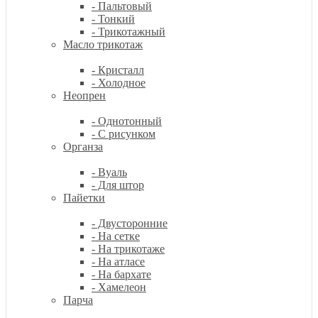
- Пальтовый
- Тонкий
- Трикотажный
Масло трикотаж
- Кристалл
- Холодное
Неопрен
- Однотонный
- С рисунком
Органза
- Вуаль
- Для штор
Пайетки
- Двусторонние
- На сетке
- На трикотаже
- На атласе
- На бархате
- Хамелеон
Парча