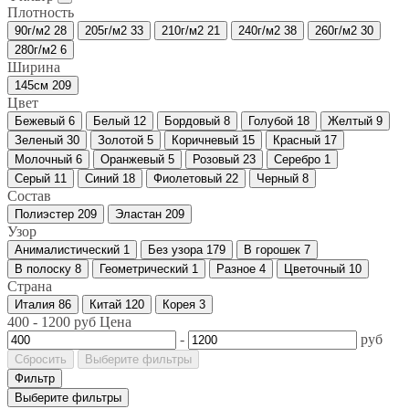
Плотность
90г/м2
28
205г/м2
33
210г/м2
21
240г/м2
38
260г/м2
30
280г/м2
6
Ширина
145см
209
Цвет
Бежевый
6
Белый
12
Бордовый
8
Голубой
18
Желтый
9
Зеленый
30
Золотой
5
Коричневый
15
Красный
17
Молочный
6
Оранжевый
5
Розовый
23
Серебро
1
Серый
11
Синий
18
Фиолетовый
22
Черный
8
Состав
Полиэстер
209
Эластан
209
Узор
Анималистический
1
Без узора
179
В горошек
7
В полоску
8
Геометрический
1
Разное
4
Цветочный
10
Страна
Италия
86
Китай
120
Корея
3
400
-
1200
руб
Цена
-
руб
Сбросить
Выберите фильтры
Фильтр
Выберите фильтры