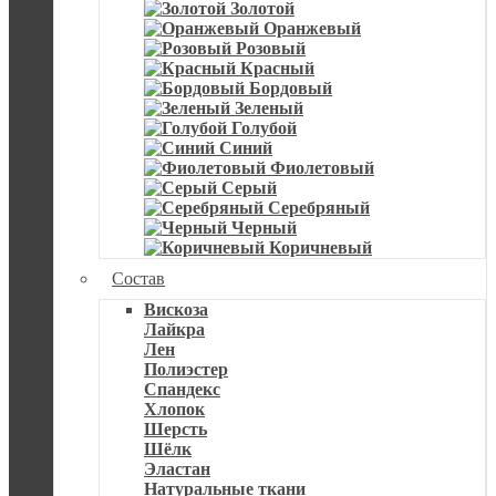
Золотой
Оранжевый
Розовый
Красный
Бордовый
Зеленый
Голубой
Синий
Фиолетовый
Серый
Серебряный
Черный
Коричневый
Состав
Вискоза
Лайкра
Лен
Полиэстер
Спандекс
Хлопок
Шерсть
Шёлк
Эластан
Натуральные ткани