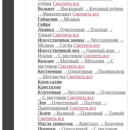
рубчик
Смотреть все
Вельвет
- Вискозный
- Крупный рубчик
- Микровельвет
Смотреть все
Габардин
- Меланж
Гофре
Джинса
- Однотонная
- Плотная
-
Тонкая
Смотреть все
Искусственная замша
- Двусторонняя
-
Меланж
- Скуба
Смотреть все
Искусственный мех
- Длинный ворс
-
Италия
- С рисунком
Смотреть все
Кожзам
- Матовый
- Металлик
- С
рисунком
Смотреть все
Костюмная
- Однотонная
- Поливискоза
- Шотландка
Смотреть все
Креп-сатин
Кристалон
Курточная
- Двусторонняя
- Однотонная
- С рисунком
Смотреть все
Лен
- Однотонный
- Полулен
-
Принтованный
Смотреть все
Лоден
- Валяный
- Пальтовый
- Тонкий
Смотреть все
Масло трикотаж
- Кристалл
- Холодное
Неопрен
- Однотонный
- С рисунком