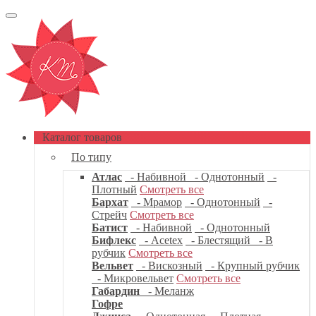
Каталог товаров
По типу
Атлас
- Набивной
- Однотонный
-
Плотный
Смотреть все
Бархат
- Мрамор
- Однотонный
-
Стрейч
Смотреть все
Батист
- Набивной
- Однотонный
Бифлекс
- Acetex
- Блестящий
- В
рубчик
Смотреть все
Вельвет
- Вискозный
- Крупный рубчик
- Микровельвет
Смотреть все
Габардин
- Меланж
Гофре