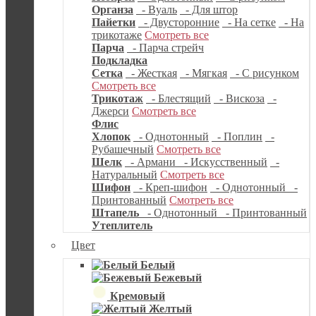
Органза
- Вуаль
- Для штор
Пайетки
- Двусторонние
- На сетке
- На
трикотаже
Смотреть все
Парча
- Парча стрейч
Подкладка
Сетка
- Жесткая
- Мягкая
- С рисунком
Смотреть все
Трикотаж
- Блестящий
- Вискоза
-
Джерси
Смотреть все
Флис
Хлопок
- Однотонный
- Поплин
-
Рубашечный
Смотреть все
Шелк
- Армани
- Искусственный
-
Натуральный
Смотреть все
Шифон
- Креп-шифон
- Однотонный
-
Принтованный
Смотреть все
Штапель
- Однотонный
- Принтованный
Утеплитель
Цвет
Белый
Бежевый
Кремовый
Желтый