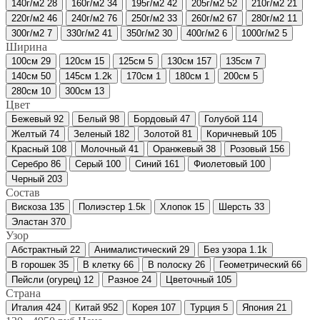
140г/м2
28
160г/м2
34
195г/м2
42
205г/м2
52
210г/м2
21
220г/м2
46
240г/м2
76
250г/м2
33
260г/м2
67
280г/м2
11
300г/м2
7
330г/м2
41
350г/м2
30
400г/м2
6
1000г/м2
5
Ширина
100см
29
120см
15
125см
5
130см
157
135см
7
140см
50
145см
1.2
k
170см
1
180см
1
200см
5
280см
10
300см
13
Цвет
Бежевый
92
Белый
98
Бордовый
47
Голубой
114
Желтый
74
Зеленый
182
Золотой
81
Коричневый
105
Красный
108
Молочный
41
Оранжевый
38
Розовый
156
Серебро
86
Серый
100
Синий
161
Фиолетовый
100
Черный
203
Состав
Вискоза
135
Полиэстер
1.5
k
Хлопок
15
Шерсть
33
Эластан
370
Узор
Абстрактный
22
Анималистический
29
Без узора
1.1
k
В горошек
35
В клетку
66
В полоску
26
Геометрический
66
Пейсли (огурец)
12
Разное
24
Цветочный
105
Страна
Италия
424
Китай
952
Корея
107
Турция
5
Япония
21