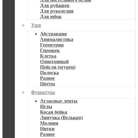
Для рубашек
Для рукоделия
Для юбок
Узор
Абстракция
Анималистика
Геометрия
Горошек
Клетка
Однотонный
Пейсли (огурец)
Полоска
Разное
Цветы
Фурнитура
Атласные ленты
Иглы
Косая бейка
Липучка (Велькро)
Молнии
Нитки
Разное