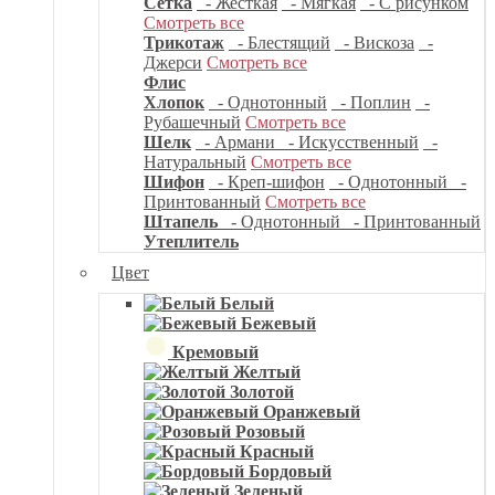
Сетка
- Жесткая
- Мягкая
- С рисунком
Смотреть все
Трикотаж
- Блестящий
- Вискоза
-
Джерси
Смотреть все
Флис
Хлопок
- Однотонный
- Поплин
-
Рубашечный
Смотреть все
Шелк
- Армани
- Искусственный
-
Натуральный
Смотреть все
Шифон
- Креп-шифон
- Однотонный
-
Принтованный
Смотреть все
Штапель
- Однотонный
- Принтованный
Утеплитель
Цвет
Белый
Бежевый
Кремовый
Желтый
Золотой
Оранжевый
Розовый
Красный
Бордовый
Зеленый