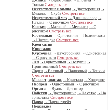
Джинса
- Однотонная
- Плотная
-
Тонкая
Смотреть все
Искусственная замша
- Двусторонняя
-
Меланж
- Скуба
Смотреть все
Искусственный мех
- Длинный ворс
-
Италия
- С рисунком
Смотреть все
Кожзам
- Матовый
- Металлик
- С
рисунком
Смотреть все
Костюмная
- Однотонная
- Поливискоза
- Шотландка
Смотреть все
Креп-сатин
Кристалон
Курточная
- Двусторонняя
- Однотонная
- С рисунком
Смотреть все
Лен
- Однотонный
- Полулен
-
Принтованный
Смотреть все
Лоден
- Валяный
- Пальтовый
- Тонкий
Смотреть все
Масло трикотаж
- Кристалл
- Холодное
Неопрен
- Однотонный
- С рисунком
Органза
- Вуаль
- Для штор
Пайетки
- Двусторонние
- На сетке
- На
трикотаже
Смотреть все
Парча
- Парча стрейч
Подкладка