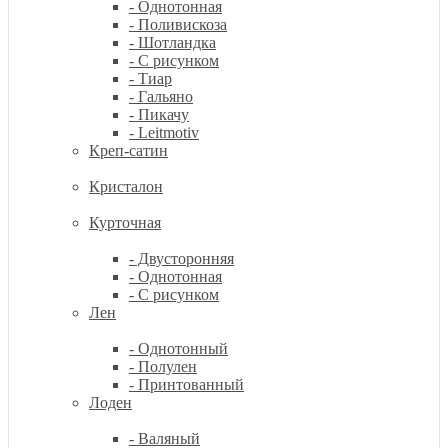
- Однотонная
- Поливискоза
- Шотландка
- С рисунком
- Тиар
- Гальяно
- Пикачу
- Leitmotiv
Креп-сатин
Кристалон
Курточная
- Двусторонняя
- Однотонная
- С рисунком
Лен
- Однотонный
- Полулен
- Принтованный
Лоден
- Валяный