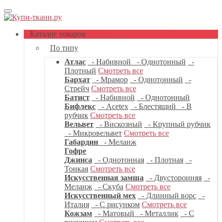
Каталог товаров
По типу
Атлас
- Набивной
- Однотонный
-
Плотный
Смотреть все
Бархат
- Мрамор
- Однотонный
-
Стрейч
Смотреть все
Батист
- Набивной
- Однотонный
Бифлекс
- Acetex
- Блестящий
- В
рубчик
Смотреть все
Вельвет
- Вискозный
- Крупный рубчик
- Микровельвет
Смотреть все
Габардин
- Меланж
Гофре
Джинса
- Однотонная
- Плотная
-
Тонкая
Смотреть все
Искусственная замша
- Двусторонняя
-
Меланж
- Скуба
Смотреть все
Искусственный мех
- Длинный ворс
-
Италия
- С рисунком
Смотреть все
Кожзам
- Матовый
- Металлик
- С