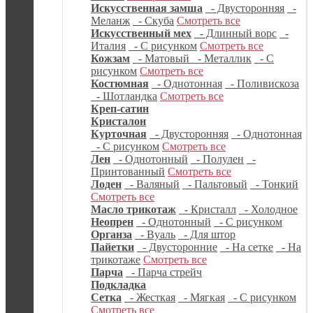
Искусственная замша
- Двусторонняя
-
Меланж
- Скуба
Смотреть все
Искусственный мех
- Длинный ворс
-
Италия
- С рисунком
Смотреть все
Кожзам
- Матовый
- Металлик
- С
рисунком
Смотреть все
Костюмная
- Однотонная
- Поливискоза
- Шотландка
Смотреть все
Креп-сатин
Кристалон
Курточная
- Двусторонняя
- Однотонная
- С рисунком
Смотреть все
Лен
- Однотонный
- Полулен
-
Принтованный
Смотреть все
Лоден
- Валяный
- Пальтовый
- Тонкий
Смотреть все
Масло трикотаж
- Кристалл
- Холодное
Неопрен
- Однотонный
- С рисунком
Органза
- Вуаль
- Для штор
Пайетки
- Двусторонние
- На сетке
- На
трикотаже
Смотреть все
Парча
- Парча стрейч
Подкладка
Сетка
- Жесткая
- Мягкая
- С рисунком
Смотреть все