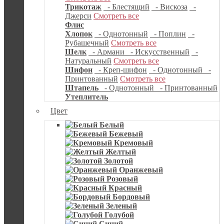
Трикотаж
- Блестящий
- Вискоза
-
Джерси
Смотреть все
Флис
Хлопок
- Однотонный
- Поплин
-
Рубашечный
Смотреть все
Шелк
- Армани
- Искусственный
-
Натуральный
Смотреть все
Шифон
- Креп-шифон
- Однотонный
-
Принтованный
Смотреть все
Штапель
- Однотонный
- Принтованный
Утеплитель
Цвет
Белый
Бежевый
Кремовый
Желтый
Золотой
Оранжевый
Розовый
Красный
Бордовый
Зеленый
Голубой
Синий