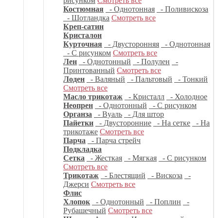
рисунком
Смотреть все
Костюмная
- Однотонная
- Поливискоза
- Шотландка
Смотреть все
Креп-сатин
Кристалон
Курточная
- Двусторонняя
- Однотонная
- С рисунком
Смотреть все
Лен
- Однотонный
- Полулен
-
Принтованный
Смотреть все
Лоден
- Валяный
- Пальтовый
- Тонкий
Смотреть все
Масло трикотаж
- Кристалл
- Холодное
Неопрен
- Однотонный
- С рисунком
Органза
- Вуаль
- Для штор
Пайетки
- Двусторонние
- На сетке
- На
трикотаже
Смотреть все
Парча
- Парча стрейч
Подкладка
Сетка
- Жесткая
- Мягкая
- С рисунком
Смотреть все
Трикотаж
- Блестящий
- Вискоза
-
Джерси
Смотреть все
Флис
Хлопок
- Однотонный
- Поплин
-
Рубашечный
Смотреть все