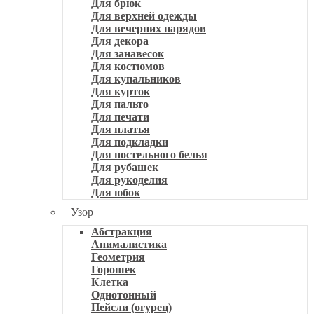
Для брюк
Для верхней одежды
Для вечерних нарядов
Для декора
Для занавесок
Для костюмов
Для купальников
Для курток
Для пальто
Для печати
Для платья
Для подкладки
Для постельного белья
Для рубашек
Для рукоделия
Для юбок
Узор
Абстракция
Анималистика
Геометрия
Горошек
Клетка
Однотонный
Пейсли (огурец)