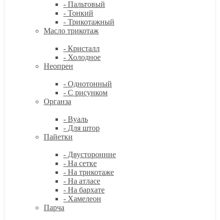
- Пальтовый
- Тонкий
- Трикотажный
Масло трикотаж
- Кристалл
- Холодное
Неопрен
- Однотонный
- С рисунком
Органза
- Вуаль
- Для штор
Пайетки
- Двусторонние
- На сетке
- На трикотаже
- На атласе
- На бархате
- Хамелеон
Парча