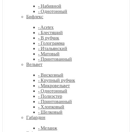
- Набивной
- Однотонный
Бифлекс
- Acetex
- Блестящий
- В рубчик
- Голограмма
- Итальянский
- Матовый
- Принтованный
Вельвет
- Вискозный
- Крупный рубчик
- Микровельвет
- Однотонный
- Полиэстер
- Принтованный
- Хлопковый
- Шелковый
Габардин
- Меланж