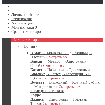
Личный кабинет
Регистрация
Авторизация
Мои закладки
0
Сравнение товаров
0
Каталог товаров
По типу
Атлас
- Набивной
- Однотонный
-
Плотный
Смотреть все
Бархат
- Мрамор
- Однотонный
-
Стрейч
Смотреть все
Батист
- Набивной
- Однотонный
Бифлекс
- Acetex
- Блестящий
- В
рубчик
Смотреть все
Вельвет
- Вискозный
- Крупный рубчик
- Микровельвет
Смотреть все
Габардин
- Меланж
Гофре
Джинса
- Однотонная
- Плотная
-
Тонкая
Смотреть все