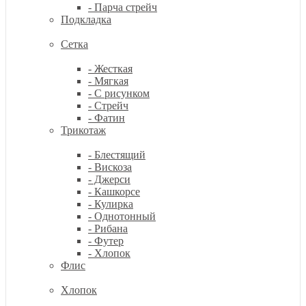
- Парча стрейч
Подкладка
Сетка
- Жесткая
- Мягкая
- С рисунком
- Стрейч
- Фатин
Трикотаж
- Блестящий
- Вискоза
- Джерси
- Кашкорсе
- Кулирка
- Однотонный
- Рибана
- Футер
- Хлопок
Флис
Хлопок