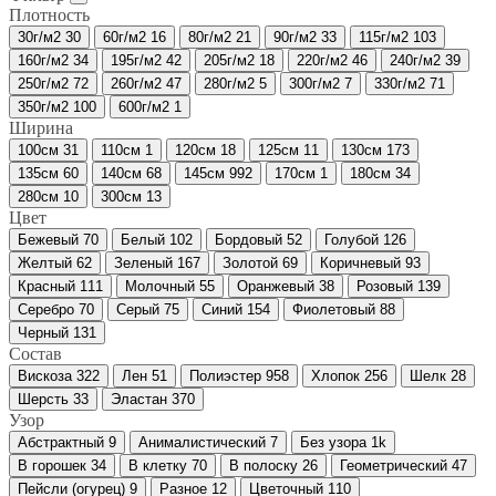
Плотность
30г/м2
30
60г/м2
16
80г/м2
21
90г/м2
33
115г/м2
103
160г/м2
34
195г/м2
42
205г/м2
18
220г/м2
46
240г/м2
39
250г/м2
72
260г/м2
47
280г/м2
5
300г/м2
7
330г/м2
71
350г/м2
100
600г/м2
1
Ширина
100см
31
110см
1
120см
18
125см
11
130см
173
135см
60
140см
68
145см
992
170см
1
180см
34
280см
10
300см
13
Цвет
Бежевый
70
Белый
102
Бордовый
52
Голубой
126
Желтый
62
Зеленый
167
Золотой
69
Коричневый
93
Красный
111
Молочный
55
Оранжевый
38
Розовый
139
Серебро
70
Серый
75
Синий
154
Фиолетовый
88
Черный
131
Состав
Вискоза
322
Лен
51
Полиэстер
958
Хлопок
256
Шелк
28
Шерсть
33
Эластан
370
Узор
Абстрактный
9
Анималистический
7
Без узора
1
k
В горошек
34
В клетку
70
В полоску
26
Геометрический
47
Пейсли (огурец)
9
Разное
12
Цветочный
110