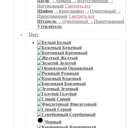
Шелк
- Армани
- Искусственный
-
Натуральный
Смотреть все
Шифон
- Креп-шифон
- Однотонный
-
Принтованный
Смотреть все
Штапель
- Однотонный
- Принтованный
Утеплитель
Цвет
Белый
Бежевый
Кремовый
Желтый
Золотой
Оранжевый
Розовый
Красный
Бордовый
Зеленый
Голубой
Синий
Фиолетовый
Серый
Серебряный
Черный
Коричневый