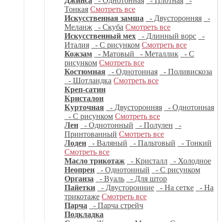
Джинса
- Однотонная
- Плотная
-
Тонкая
Смотреть все
Искусственная замша
- Двусторонняя
-
Меланж
- Скуба
Смотреть все
Искусственный мех
- Длинный ворс
-
Италия
- С рисунком
Смотреть все
Кожзам
- Матовый
- Металлик
- С
рисунком
Смотреть все
Костюмная
- Однотонная
- Поливискоза
- Шотландка
Смотреть все
Креп-сатин
Кристалон
Курточная
- Двусторонняя
- Однотонная
- С рисунком
Смотреть все
Лен
- Однотонный
- Полулен
-
Принтованный
Смотреть все
Лоден
- Валяный
- Пальтовый
- Тонкий
Смотреть все
Масло трикотаж
- Кристалл
- Холодное
Неопрен
- Однотонный
- С рисунком
Органза
- Вуаль
- Для штор
Пайетки
- Двусторонние
- На сетке
- На
трикотаже
Смотреть все
Парча
- Парча стрейч
Подкладка