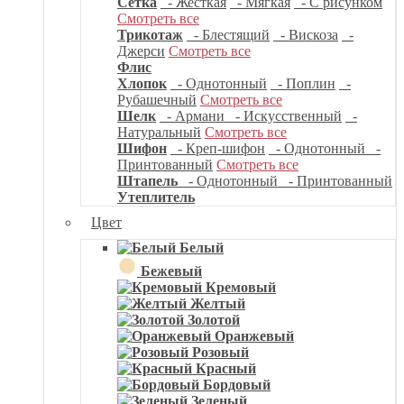
Сетка
- Жесткая
- Мягкая
- С рисунком
Смотреть все
Трикотаж
- Блестящий
- Вискоза
-
Джерси
Смотреть все
Флис
Хлопок
- Однотонный
- Поплин
-
Рубашечный
Смотреть все
Шелк
- Армани
- Искусственный
-
Натуральный
Смотреть все
Шифон
- Креп-шифон
- Однотонный
-
Принтованный
Смотреть все
Штапель
- Однотонный
- Принтованный
Утеплитель
Цвет
Белый
Бежевый
Кремовый
Желтый
Золотой
Оранжевый
Розовый
Красный
Бордовый
Зеленый