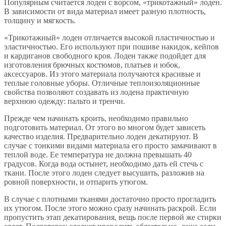
Популярным считается лоден с ворсом, «трикотажный» лоден.
В зависимости от вида материал имеет разную плотность,
толщину и мягкость.
«Трикотажный» лоден отличается высокой пластичностью и
эластичностью. Его используют при пошиве накидок, кейпов
и кардиганов свободного кроя. Лоден также подойдет для
изготовления брючных костюмов, платьев и юбок,
аксессуаров. Из этого материала получаются красивые и
теплые головные уборы. Отличные теплоизоляционные
свойства позволяют создавать из лодена практичную
верхнюю одежду: пальто и тренчи.
Прежде чем начинать кроить, необходимо правильно
подготовить материал. От этого во многом будет зависеть
качество изделия. Предварительно лоден декатируют. В
случае с тонкими видами материала его просто замачивают в
теплой воде. Ее температура не должна превышать 40
градусов. Когда вода остынет, необходимо дать ей стечь с
ткани. После этого лоден следует высушить, разложив на
ровной поверхности, и отпарить утюгом.
В случае с плотными тканями достаточно просто прогладить
их утюгом. После этого можно сразу начинать раскрой. Если
пропустить этап декатирования, вещь после первой же стирки