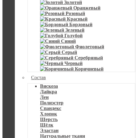
Золотой
Оранжевый
Розовый
Красный
Бордовый
Зеленый
Голубой
Синий
Фиолетовый
Серый
Серебряный
Черный
Коричневый
Состав
Вискоза
Лайкра
Лен
Полиэстер
Спандекс
Хлопок
Шерсть
Шёлк
Эластан
Натуральные ткани