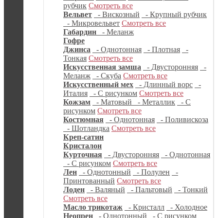
рубчик
Смотреть все
Вельвет
- Вискозный
- Крупный рубчик
- Микровельвет
Смотреть все
Габардин
- Меланж
Гофре
Джинса
- Однотонная
- Плотная
-
Тонкая
Смотреть все
Искусственная замша
- Двусторонняя
-
Меланж
- Скуба
Смотреть все
Искусственный мех
- Длинный ворс
-
Италия
- С рисунком
Смотреть все
Кожзам
- Матовый
- Металлик
- С
рисунком
Смотреть все
Костюмная
- Однотонная
- Поливискоза
- Шотландка
Смотреть все
Креп-сатин
Кристалон
Курточная
- Двусторонняя
- Однотонная
- С рисунком
Смотреть все
Лен
- Однотонный
- Полулен
-
Принтованный
Смотреть все
Лоден
- Валяный
- Пальтовый
- Тонкий
Смотреть все
Масло трикотаж
- Кристалл
- Холодное
Неопрен
- Однотонный
- С рисунком