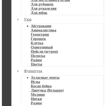
Для рубашек
Для рукоделия
Для юбок
Узор
Абстракция
Анималистика
Геометрия
Горошек
Клетка
Однотонный
Пейсли (огурец)
Полоска
Разное
Цветы
Фурнитура
Атласные ленты
Иглы
Косая бейка
Липучка (Велькро)
Молнии
Нитки
Разное