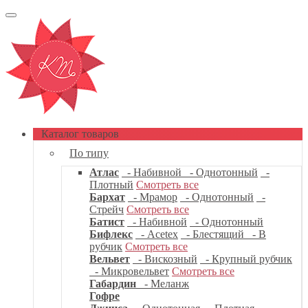
Каталог товаров
По типу
Атлас
- Набивной
- Однотонный
-
Плотный
Смотреть все
Бархат
- Мрамор
- Однотонный
-
Стрейч
Смотреть все
Батист
- Набивной
- Однотонный
Бифлекс
- Acetex
- Блестящий
- В
рубчик
Смотреть все
Вельвет
- Вискозный
- Крупный рубчик
- Микровельвет
Смотреть все
Габардин
- Меланж
Гофре