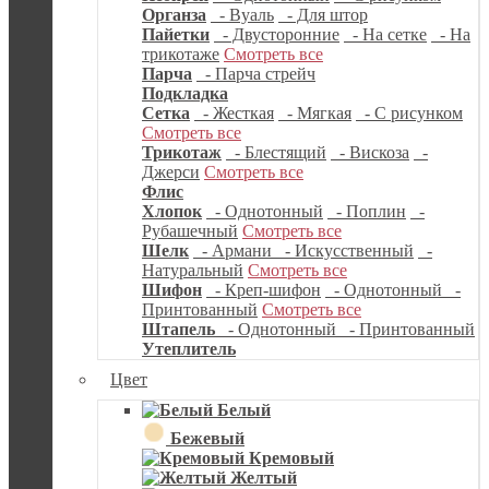
Органза
- Вуаль
- Для штор
Пайетки
- Двусторонние
- На сетке
- На
трикотаже
Смотреть все
Парча
- Парча стрейч
Подкладка
Сетка
- Жесткая
- Мягкая
- С рисунком
Смотреть все
Трикотаж
- Блестящий
- Вискоза
-
Джерси
Смотреть все
Флис
Хлопок
- Однотонный
- Поплин
-
Рубашечный
Смотреть все
Шелк
- Армани
- Искусственный
-
Натуральный
Смотреть все
Шифон
- Креп-шифон
- Однотонный
-
Принтованный
Смотреть все
Штапель
- Однотонный
- Принтованный
Утеплитель
Цвет
Белый
Бежевый
Кремовый
Желтый